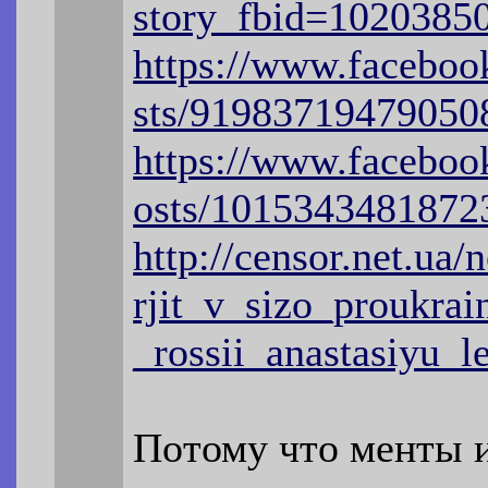
story_fbid=102038
https://www.faceboo
sts/91983719479050
https://www.facebo
osts/1015343481872
http://censor.net.ua
rjit_v_sizo_proukrai
_rossii_anastasiyu_l
Потому что менты и