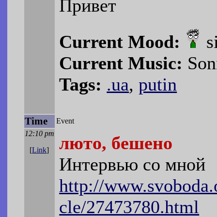
Привет
Current Mood:
s
Current Music:
Sonn
Tags:
.ua
,
putin
Time
Event
12:10 pm
люто, бешено
[
Link
]
Интервью со мной
http://www.svoboda.o
cle/27473780.html