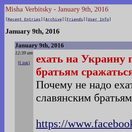
Misha Verbitsky - January 9th, 2016
[
Recent Entries
][
Archive
][
Friends
][
User Info
]
January 9th, 2016
January 9th, 2016
12:39 am
ехать на Украину
[
Link
]
братьям сражаться
Почему не надо еха
славянским братьям
https://www.faceboo