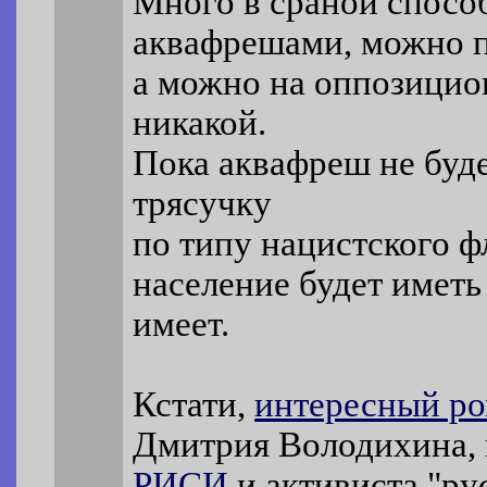
Много в сраной спосо
аквафрешами, можно п
а можно на оппозицио
никакой.
Пока аквафреш не буд
трясучку
по типу нацистского ф
население будет иметь
имеет.
Кстати,
интересный р
Дмитрия Володихина, 
РИСИ
и активиста "ру