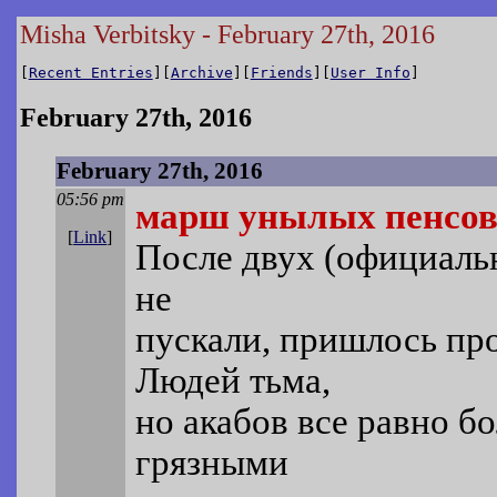
Misha Verbitsky - February 27th, 2016
[
Recent Entries
][
Archive
][
Friends
][
User Info
]
February 27th, 2016
February 27th, 2016
05:56 pm
марш унылых пенсов
[
Link
]
После двух (официальн
не
пускали, пришлось пр
Людей тьма,
но акабов все равно б
грязными