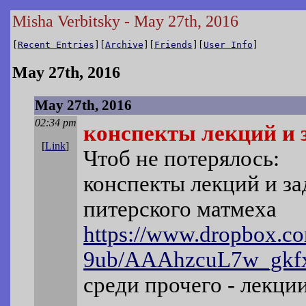
Misha Verbitsky - May 27th, 2016
[
Recent Entries
][
Archive
][
Friends
][
User Info
]
May 27th, 2016
May 27th, 2016
02:34 pm
конспекты лекций и 
[
Link
]
Чтоб не потерялось:
конспекты лекций и за
питерского матмеха
https://www.dropbox.c
9ub/AAAhzcuL7w_gkf
среди прочего - лекци