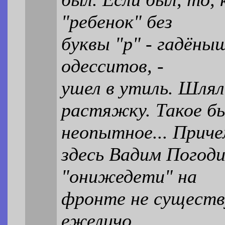
"ребенок" без
буквы "р" - гадёны
одесситов, -
ушел в утиль. Шлял
растяжку. Такое б
неопытное... Прич
здесь Вадим Погод
"онижедети" на
фронте не существу
ежеличо,