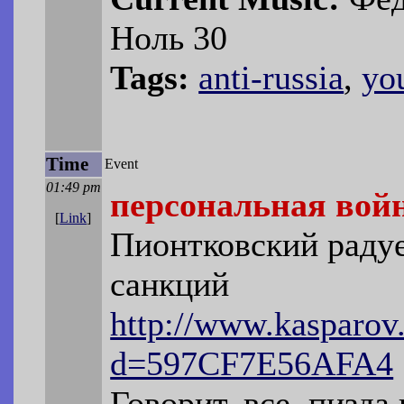
Ноль 30
Tags:
anti-russia
,
yo
Time
Event
01:49 pm
персональная вой
[
Link
]
Пионтковский радуе
санкций
http://www.kasparov.
d=597CF7E56AFA4
Говорит, все, пизда