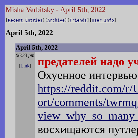
Misha Verbitsky - April 5th, 2022
[
Recent Entries
][
Archive
][
Friends
][
User Info
]
April 5th, 2022
April 5th, 2022
06:33 pm
предателей надо у
[
Link
]
Охуенное интервью
https://reddit.com/
ort/comments/twrmqv
view_why_so_many_r
восхищаются путлер