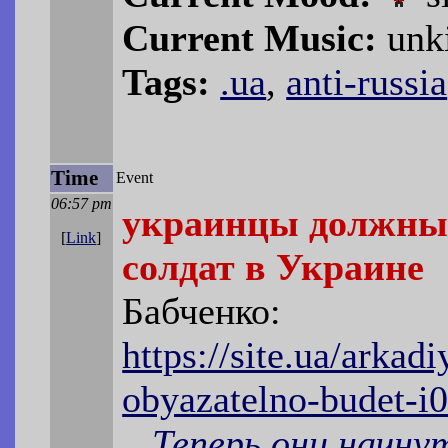
Current Music:
unk
Tags:
.ua
,
anti-russia
Time
Event
06:57 pm
украинцы должны 
[
Link
]
солдат в Украине
Бабченко:
https://site.ua/arkad
obyazatelno-budet-
...Теперь они начн