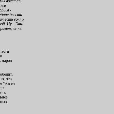
 мы восстали
 все
торым -
едние двести
х есть воля к
ой. Ну... Это
ивет, хе-хе.
части
го
, народ
обедит,
но, что
хе "мы не
нцы
есть
льнее
вных