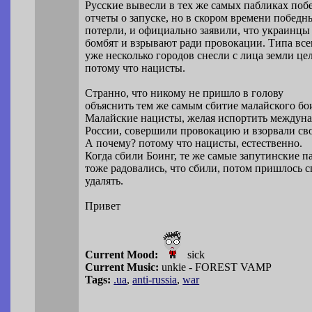
Русские вывесли в тех же самых пабликах поб
отчеты о запуске, но в скором времени победн
потерли, и официально заявили, что украинцы 
бомбят и взрывают ради провокации. Типа всег
уже несколько городов снесли с лица земли це
потому что нацисты.
Странно, что никому не пришло в голову
объяснить тем же самым сбитие малайского бо
Малайские нацисты, желая испортить междун
России, совершили провокацию и взорвали сво
А почему? потому что нацисты, естественно.
Когда сбили Боинг, те же самые запутинские п
тоже радовались, что сбили, потом пришлось 
удалять.
Привет
Current Mood:
sick
Current Music:
unkie - FOREST VAMP
Tags:
.ua
,
anti-russia
,
war