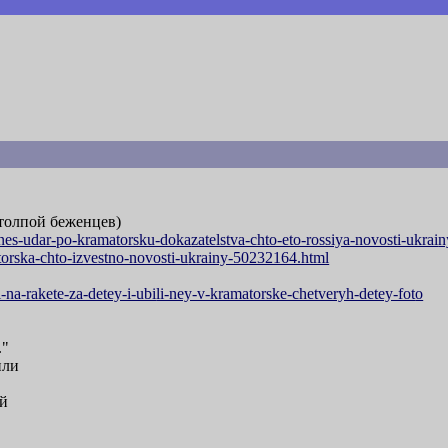
толпой беженцев)
nes-udar-po-kramatorsku-doka
zatelstva-chto-eto-rossiya-novosti-ukrai
n
orska-chto-izvestno-novosti-u
krainy-50232164.html
i-na-rakete-za-detey-i-ubi
li-ney-v-kramatorske-chetveryh-detey-fot
o
."
или
ей