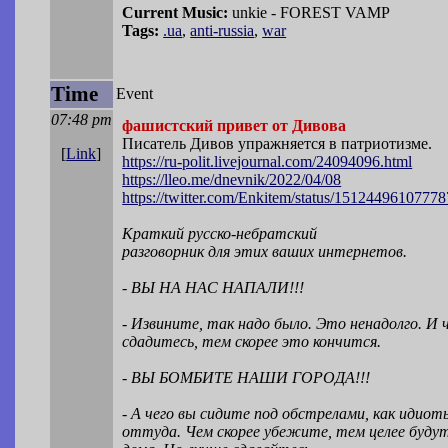
Current Music:
unkie - FOREST VAMP
Tags:
.ua
,
anti-russia
,
war
Time
Event
07:48 pm
фашистский привет от Дивова
Писатель Дивов упражняется в патриотизме.
[
Link
]
https://ru-polit.livejournal.com/240940
96.html
https://lleo.me/dnevnik/2022/04/08
https://twitter.com/Enkitem/status/1512
4496107778
Краткий русско-небратский
разговорник для этих ваших интернетов.
- ВЫ НА НАС НАПАЛИ!!!
- Извините, так надо было. Это ненадолго. И 
сдадитесь, тем скорее это кончится.
- ВЫ БОМБИТЕ НАШИ ГОРОДА!!!
- А чего вы сидите под обстрелами, как идио
оттуда. Чем скорее убежите, тем целее буду