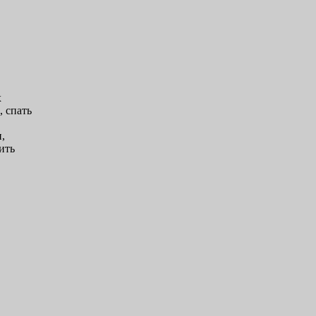
х
, спать
,
,
ить