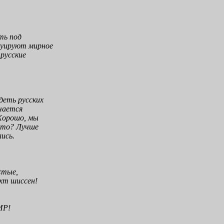
ть под
куируют мирное
 русские
деть русских
нчается
 Хорошо, мы
что? Лучше
лись.
стые,
ихт шиссен!
ИР!