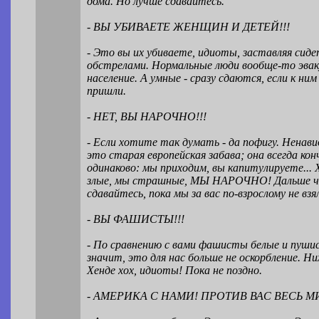
дома. Но лучше сдавайтесь.
- ВЫ УБИВАЕТЕ ЖЕНЩИН И ДЕТЕЙ!!!
- Это вы их убиваете, идиоты, заставляя сиде
обстрелами. Нормальные люди вообще-то эва
население. А умные - сразу сдаются, если к ним
пришли.
- НЕТ, ВЫ НАРОЧНО!!!
- Если хотите так думать - да пофигу. Ненави
это старая европейская забава; она всегда ко
одинаково: мы приходим, вы капитулируете...
злые, мы страшные, МЫ НАРОЧНО! Дальше 
сдавайтесь, пока мы за вас по-взрослому не взя
- ВЫ ФАШИСТЫ!!!
- По сравнению с вами фашисты белые и пуши
значит, это для нас больше не оскорбление. Н
Хенде хох, идиоты! Пока не поздно.
- АМЕРИКА С НАМИ! ПРОТИВ ВАС ВЕСЬ М