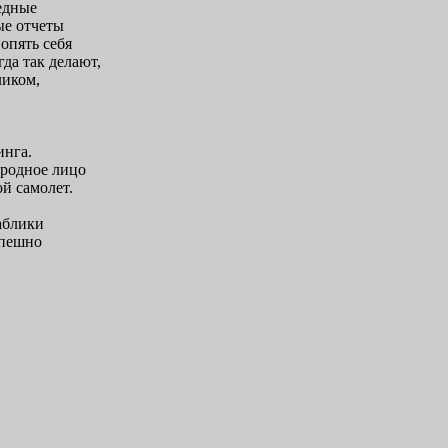
едные
ые отчеты
опять себя
да так делают,
ликом,
инга.
ародное лицо
й самолет.
аблики
спешно