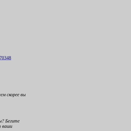
70348
чем скорее вы
ты? Бегите
т ваши