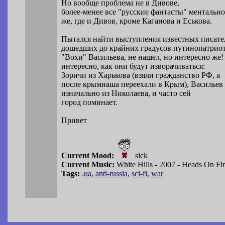
Но вообще проблема не в Дивове,
более-менее все "русские фантасты" ментально
же, где и Дивов, кроме Каганова и Еськова.
Пытался найти выступления известных писате
дошедших до крайних градусов путинопатриот
"Вохи" Васильева, не нашел, но интересно же!
интересно, как они будут изворачиваться:
Зоричи из Харькова (взяли гражданство РФ, а
после крымнаша переехали в Крым), Васильев
изначально из Николаева, и часто сей
город поминает.
Привет
Current Mood:
sick
Current Music:
White Hills - 2007 - Heads On Fi
Tags:
.ua
,
anti-russia
,
sci-fi
,
war