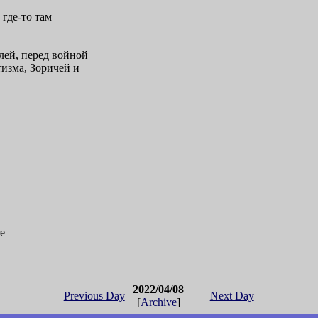
 где-то там
лей, перед войной
изма, Зоричей и
re
2022/04/08
Previous Day
Next Day
[
Archive
]