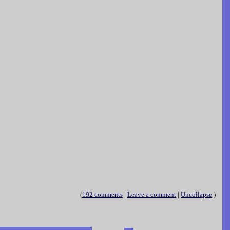
(
192 comments
|
Leave a comment
|
Uncollapse
)