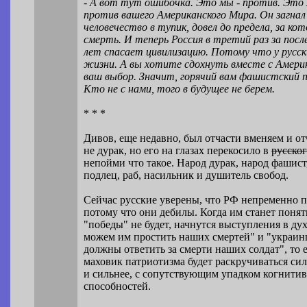
- А вот тут ошибочка. Это мы - против. Это
против вашего Американского Мира. Он загнал
человечество в тупик, довел до предела, за ко
смерть. И теперь Россия в третий раз за посл
лет спасает цивилизацию. Потому что у русски
жизни. А вы хотите сдохнуть вместе с Америк
ваш выбор. Значит, горячий вам фашистский пр
Кто не с нами, того в будущее не берем.
* * *
Дивов, еще недавно, был отчасти вменяем и от
не дурак, но его на глазах перекосило в
русско
непойми что такое. Народ дурак, народ фашист
подлец, раб, насильник и душитель свобод.
Сейчас русские уверены, что РФ непременно п
потому что они дебилы. Когда им станет понят
"победы" не будет, начнутся выступления в ду
можем им простить наших смертей" и "украи
должны ответить за смерти наших солдат", то 
маховик патриотизма будет раскручиваться си
и сильнее, с сопутствующим упадком когнити
способностей.