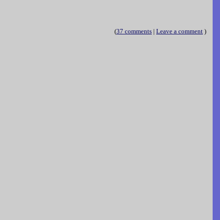
(
37 comments
|
Leave a comment
)