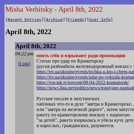
Misha Verbitsky - April 8th, 2022
[
Recent Entries
][
Archive
][
Friends
][
User Info
]
April 8th, 2022
April 8th, 2022
04:22 pm
опять себя и взрывают ради провокации
Статьи про удар по Краматорску
[
Link
]
(русня разбомбила железнодорожный вокзал с 
https://nv.ua/ukraine/events/tochka-u-k
to-i-chem-na
https://nv.ua/ukraine/events/udar-po-vo
kzalu-kramat
https://vot-tak.tv/novosti/08-04-2022-k
ramatorsk/
https://news.liga.net/politics/news/ros
siyane-napisal
Русские писали в запутинских
пабликах что-то в духе "завтра в Краматорске..
или "завтра на железной дороге", затем запуст
ракету по краматорскому вокзалу с надписью
"за детей", ракета взорвалась и убила кучу дет
и взрослых, гражданских, разумеется.