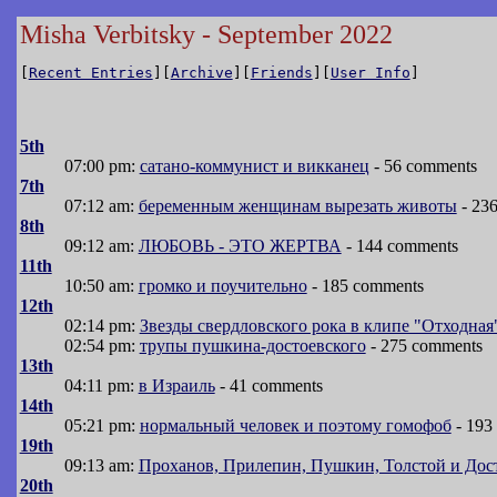
Misha Verbitsky - September 2022
[
Recent Entries
][
Archive
][
Friends
][
User Info
]
5th
07:00 pm:
сатано-коммунист и викканец
- 56 comments
7th
07:12 am:
беременным женщинам вырезать животы
- 23
8th
09:12 am:
ЛЮБОВЬ - ЭТО ЖЕРТВА
- 144 comments
11th
10:50 am:
громко и поучительно
- 185 comments
12th
02:14 pm:
Звезды свердловского рока в клипе "Отходная
02:54 pm:
трупы пушкина-достоевского
- 275 comments
13th
04:11 pm:
в Израиль
- 41 comments
14th
05:21 pm:
нормальный человек и поэтому гомофоб
- 193
19th
09:13 am:
Проханов, Прилепин, Пушкин, Толстой и Дос
20th