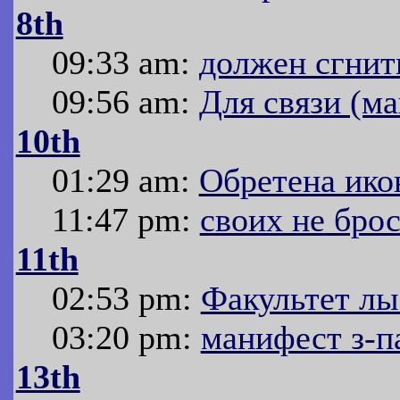
8th
09:33 am:
должен сгнит
09:56 am:
Для связи (ма
10th
01:29 am:
Обретена ико
11:47 pm:
своих не бро
11th
02:53 pm:
Факультет лы
03:20 pm:
манифест з-п
13th