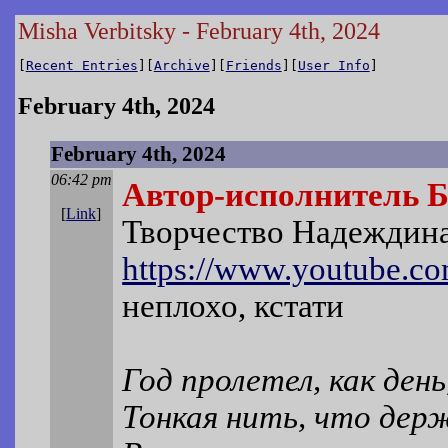
Misha Verbitsky - February 4th, 2024
[
Recent Entries
][
Archive
][
Friends
][
User Info
]
February 4th, 2024
February 4th, 2024
06:42 pm
Автор-исполнитель 
[
Link
]
Творчество Надеждин
https://www.youtube.c
неплохо, кстати
Год пролетел, как день
Тонкая нить, что дер