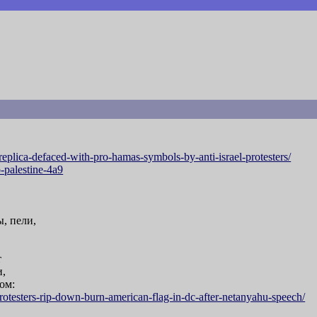
-replica-defaced-with-pro-ham
as-symbols-by-anti-israel-protesters/
-palestine-4a9
, пели,
т
и,
ом:
-protesters-rip-down-burn-amer
ican-flag-in-dc-after-netanyahu-speech/