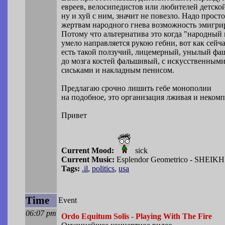
евреев, велосипедистов или любителей детско
ну и хуй с ним, значит не повезло. Надо просто
жертвам народного гнева возможность эмигри
Потому что альтернатива это когда "народный 
умело направляется рукою гебни, вот как сейча
есть такой ползучий, лицемерный, унылый фа
до мозга костей фальшивый, с искусственным
сиськами и накладным пенисом.
Предлагаю срочно лишить гебе монополии
на подобное, это организация лживая и некомп
Привет
Current Mood:
sick
Current Music:
Esplendor Geometrico - SHEI
Tags:
.il
,
politics
,
usa
Time
Event
06:07 pm
Ordo Equitum Solis - Playing With The Fire