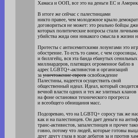
Хамаса и ООП, все это на деньги ЕС и Америк
В итоге же сейчас с палестинцами
никто правее, чем молодежное крыло демократ
договориться не может: это реально бойцы джи
которых политические вопросы стали личными
убийства жида они никакого смысла в жизни н
Протесты с антисемитскими лозунгами это игр
обострение. То есть то самое, с чем соросовцы
и биллгейц, вся эта банда ебанутых сенильных
миллиардеров, платящих огроменное бабло в
адрес LGBTQ+-активистов и организаций
за
уничтожение евреев
освобождение
Палестины, надеется осуществить свой
общественный идеал. Идеал, который сводится
вечной власти одних и тех же элитных кланов
на фоне остановки технического прогресса
и всеобщего обнищания масс.
Подозреваю, что на LGBTQ+ соросу так же нас
как и на палестинцев. Он дает деньги на антиф
транс-активистов, запалестинцев и прочее так
говно, потому что людей, которые готовы выц
друг другу глаза в ходе дебатов за и против ха