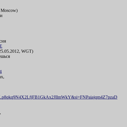
3, Moscow)
ки
сия
E
e 25.05.2012, WGT)
ешься
4
ах,
Lp8qkq9N4X2LfjFB1GkAx2JIlmWkY&si=FNPaiajqm4Z7pzaD
,