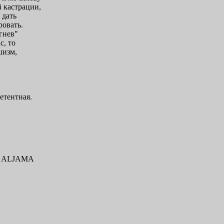
й кастрации,
 дать
ровать.
гнев"
с, то
шизм,
и
етентная.
KH ALJAMA