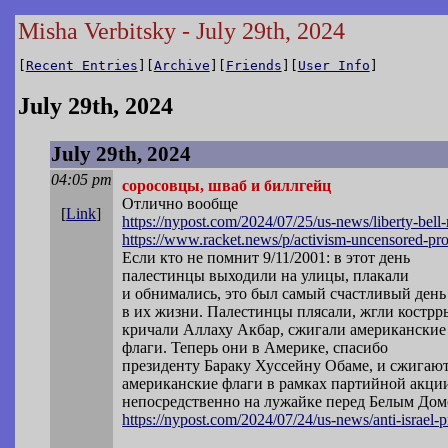
Misha Verbitsky - July 29th, 2024
[
Recent Entries
][
Archive
][
Friends
][
User Info
]
July 29th, 2024
July 29th, 2024
04:05 pm
соросовцы, шваб и биллгейц
Отлично вообще
[
Link
]
https://nypost.com/2024/07/25/us-news/l
iberty-bell
https://www.racket.news/p/activism-unce
nsored-pro
Если кто не помнит 9/11/2001: в этот день
палестинцы выходили на улицы, плакали
и обнимались, это был самый счастливый день
в их жизни. Палестинцы плясали, жгли кострры
кричали Аллаху Акбар, сжигали американские
флаги. Теперь они в Америке, спасибо
президенту Бараку Хуссейну Обаме, и сжигаю
американские флаги в рамках партийной акци
непосредственно на лужайке перед Белым Дом
https://nypost.com/2024/07/24/us-news/a
nti-israel