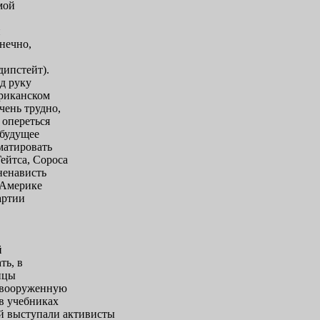
мой
,
й
нечно,
дипстейт).
д руку
ериканском
чень трудно,
 опереться
 будущее
матировать
ейтса, Сороса
ненависть
 Америке
артии
й
ть, в
инцы
о вооруженную
в учебниках
ей выступали активисты