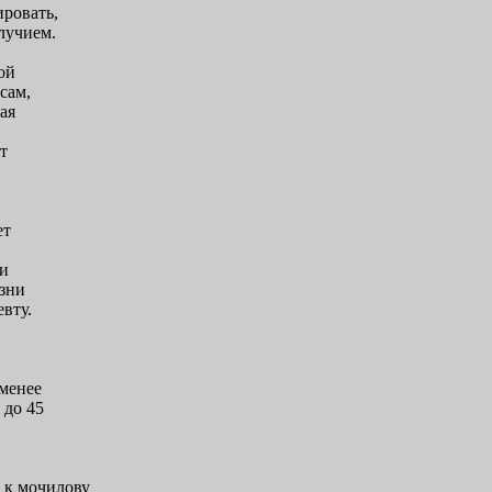
ировать,
лучием.
ой
сам,
ая
т
ет
ки
изни
евту.
менее
 до 45
т к мочилову