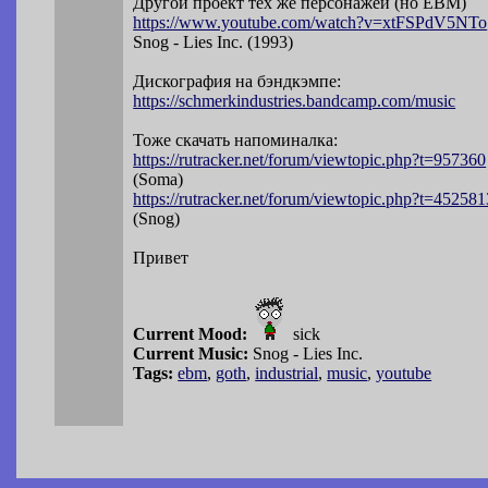
Другой проект тех же персонажей (но EBM)
https://www.youtube.com/watch?v=xtFSPdV
5NTo
Snog - Lies Inc. (1993)
Дискография на бэндкэмпе:
https://schmerkindustries.bandcamp.c
om/music
Тоже скачать напоминалка:
https://rutracker.net/forum/viewtopic.p
hp?t=957360
(Soma)
https://rutracker.net/forum/viewtopic.p
hp?t=452581
(Snog)
Привет
Current Mood:
sick
Current Music:
Snog - Lies Inc.
Tags:
ebm
,
goth
,
industrial
,
music
,
youtube