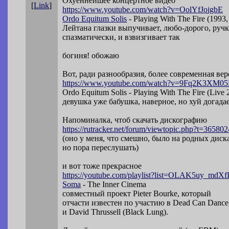
Охуеннейшее концертное видео
[
Link
]
https://www.youtube.com/watch?v=OolYfJo
jgbE
Ordo Equitum Solis
- Playing With The Fire (199
Лейтана глазки выпучивает, любо-дорого, руч
спазматически, и взвизгивает так
богиня! обожаю
Вот, ради разнообразия, более современная вер
https://www.youtube.com/watch?v=9Fq2K3X
M05
Ordo Equitum Solis - Playing With The Fire (Liv
девушка уже бабушка, наверное, но хуй догада
Напоминалка, чтоб скачать дискографию
https://rutracker.net/forum/viewtopic.p
hp?t=365802
(оно у меня, что смешно, было на родных диск
но пора переслушать)
и вот тоже прекрасное
https://youtube.com/playlist?list=OLAK5
uy_mdXf
Soma
- The Inner Cinema
совместный проект Pieter Bourke, который
отчасти известен по участию в Dead Can Dance
и David Thrussell (Black Lung).