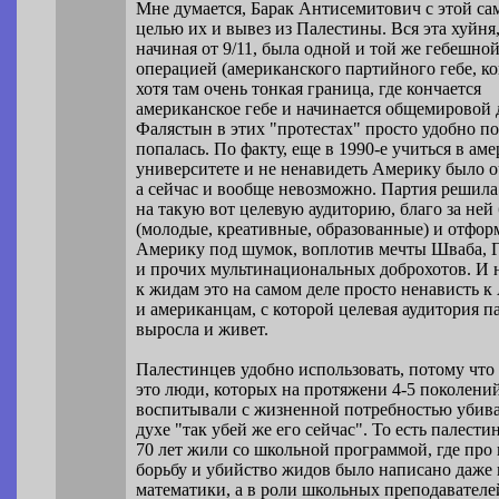
Мне думается, Барак Антисемитович с этой са
целью их и вывез из Палестины. Вся эта хуйня
начиная от 9/11, была одной и той же гебешно
операцией (американского партийного гебе, ко
хотя там очень тонкая граница, где кончается
американское гебе и начинается общемировой 
Фалястын в этих "протестах" просто удобно по
попалась. По факту, еще в 1990-е учиться в ам
университете и не ненавидеть Америку было о
а сейчас и вообще невозможно. Партия решила
на такую вот целевую аудиторию, благо за ней
(молодые, креативные, образованные) и отфор
Америку под шумок, воплотив мечты Шваба, Г
и прочих мультинациональных доброхотов. И 
к жидам это на самом деле просто ненависть к
и американцам, с которой целевая аудитория п
выросла и живет.
Палестинцев удобно использовать, потому что
это люди, которых на протяжени 4-5 поколени
воспитывали с жизненной потребностью убива
духе "так убей же его сейчас". То есть палест
70 лет жили со школьной программой, где пр
борьбу и убийство жидов было написано даже 
математики, а в роли школьных преподавател