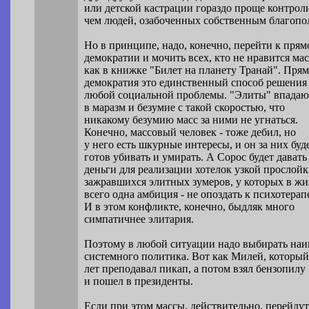
или детской кастрации гораздо проще контрол
чем людей, озабоченных собственным благопо
Но в принципе, надо, конечно, перейти к прям
демократии и мочить всех, кто не нравится мас
как в книжке "Билет на планету Транай". Прям
демократия это единственный способ решения
любой социальной проблемы. "Элиты" впадаю
в маразм и безумие с такой скоростью, что
никакому безумию масс за ними не угнаться.
Конечно, массовый человек - тоже дебил, но
у него есть шкурные интересы, и он за них буд
готов убивать и умирать. А Сорос будет давать
деньги для реализации хотелок узкой прослой
зажравшихся элитных зумеров, у которых в ж
всего одна амбиция - не опоздать к психотерап
И в этом конфликте, конечно, быдляк много
симпатичнее элитария.
Поэтому в любой ситуации надо выбирать наи
системного политика. Вот как Милей, который
лет преподавал пикап, а потом взял бензопилу
и пошел в президенты.
Если при этом массы, действительно, перейду