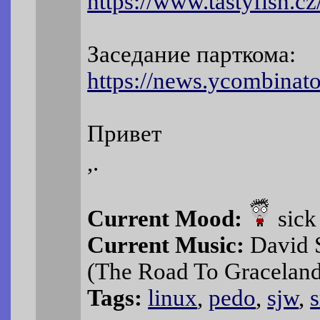
https://www.tastyfish.cz/
Заседание парткома:
https://news.ycombinat
Привет
,.
Current Mood:
sick
Current Music:
David S
(The Road To Gracelan
Tags:
linux
,
pedo
,
sjw
,