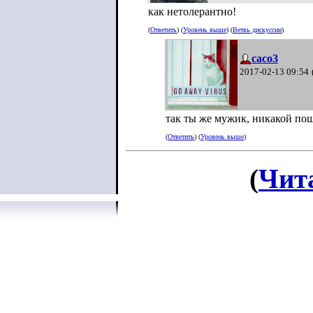
как нетолерантно!
(
Ответить
) (
Уровень выше
) (
Ветвь дискуссии
)
caco3
2017-02-13 09:54
так ты же мужик, никакой по
(
Ответить
) (
Уровень выше
)
(
Чит