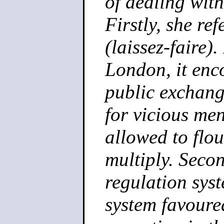
of dealing with
Firstly, she ref
(laissez-faire).
London, it enco
public exchang
for vicious me
allowed to flo
multiply. Secon
regulation sys
system favoure