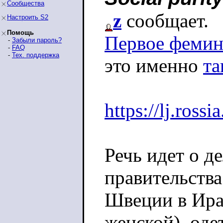
Сообщества
z
сообщает.
Настроить S2
Помощь
Первое фемин
-
Забыли пароль?
-
FAQ
-
Тех. поддержка
это именно
та
https://lj.ross
Речь идет о д
правительства
Швеции в Ира
женской), оде