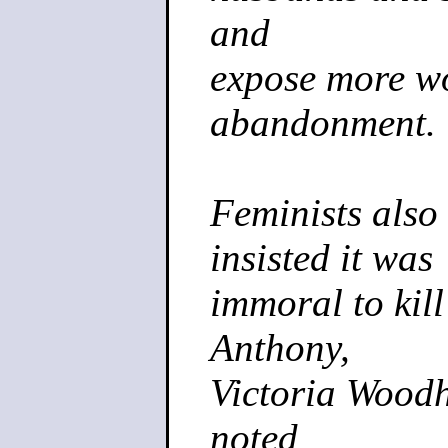
and
expose more w
abandonment.
Feminists also
insisted it was
immoral to kil
Anthony,
Victoria Woodhi
noted