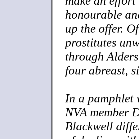
make an effort 
honourable and
up the offer. O
prostitutes un
through Aldersh
four abreast, s
In a pamphlet w
NVA member Dr
Blackwell diff