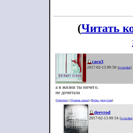
(
Читать к
caco3
2017-02-13 09:50
(
ссылка
)
а в жизни ты ничего.
не дочитала
(
Ответить
) (
Уровень выше
) (
Ветвь дискуссии
)
deevrod
2017-02-13 09:54
(
ссылка