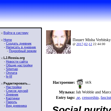
Войти в систему
Пишет Misha Verbitsky
Home
-
Создать дневник
@
2017
-
02
-
12
22:44:00
-
Написать в дневник
-
Подробный режим
LJ.Rossia.org
-
Новости сайта
-
Общие настройки
-
Sitemap
-
Оплата
-
ljr-fif
sick
Настроение:
Редактировать...
-
Настройки
-
Список друзей
Музыка:
Jah Wobble and Mar
-
Дневник
Entry tags:
.se
,
censorship
,
fascis
-
Картинки
-
Пароль
-
Вид дневника
Social puri