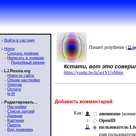
Войти в систему
Пишет polytheme (
p
Home
-
Создать дневник
-
Написать в дневник
-
Подробный режим
Кстати, вот это соверш
LJ.Rossia.org
https://youtu.be/la5ezYUsMms
-
Новости сайта
-
Общие настройки
-
Sitemap
-
Оплата
-
ljr-fif
Добавить комментарий:
Редактировать...
-
Настройки
-
Список друзей
Как:
анонимно
(комме
-
Дневник
OpenID
-
Картинки
-
Пароль
пользователь Li
-
Вид дневника
имя пользователя