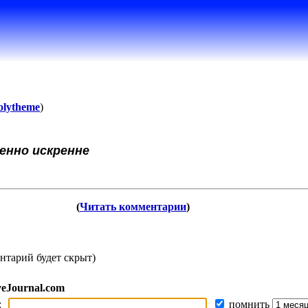
olytheme
)
енно искренне
(
Читать комментарии
)
нтарий будет скрыт)
veJournal.com
:
помнить