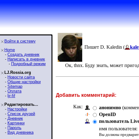
Войти в систему
Пишет D. Kaledin (
kale
Home
-
Создать дневник
-
Написать в дневник
-
Подробный режим
Ок, thnx. Буду знать, может приго
LJ.Rossia.org
-
Новости сайта
-
Общие настройки
-
Sitemap
-
Оплата
Добавить комментарий:
-
ljr-fif
Редактировать...
Как:
анонимно
(коммен
-
Настройки
-
Список друзей
OpenID
-
Дневник
пользователь Liv
-
Картинки
-
Пароль
имя пользователя:
-
Вид дневника
Вы должны предварите