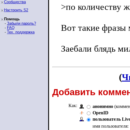
Сообщества
>по количеству 
Настроить S2
Помощь
-
Забыли пароль?
Вот такие фразы
-
FAQ
-
Тех. поддержка
Заебали блядь м
(
Ч
Добавить коммен
Как:
анонимно
(коммен
OpenID
пользователь Liv
имя пользователя: