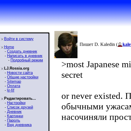
Войти в систему
Пишет D. Kaledin (
kale
Home
-
Создать дневник
-
Написать в дневник
-
Подробный режим
>most Japanese mil
LJ.Rossia.org
secret
-
Новости сайта
-
Общие настройки
-
Sitemap
-
Оплата
-
ljr-fif
or never existed.
Редактировать...
-
Настройки
обычными ужасами
-
Список друзей
-
Дневник
насочиняли прост
-
Картинки
-
Пароль
-
Вид дневника