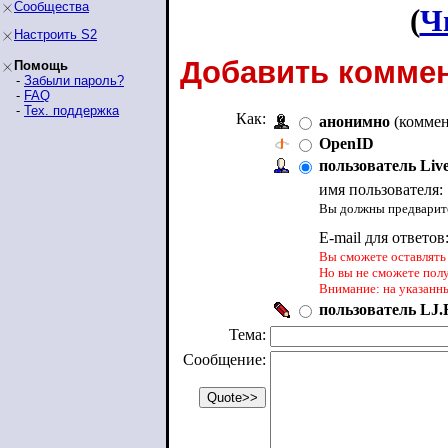
Сообщества
(
Ч
Настроить S2
Добавить коммен
Помощь
-
Забыли пароль?
-
FAQ
-
Тех. поддержка
Как:
анонимно
(коммен
OpenID
пользователь Liv
имя пользователя:
Вы должны предварите
E-mail для ответов
Вы сможете оставлять 
Но вы не сможете пол
Внимание: на указанн
пользователь LJ.R
Тема:
Сообщение: