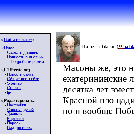
Войти в систему
Пишет balalajkin (
balal
Home
-
Создать дневник
-
Написать в дневник
-
Подробный режим
Масоны же, это н
LJ.Rossia.org
-
Новости сайта
екатерининские ло
-
Общие настройки
-
Sitemap
десятка лет вмест
-
Оплата
-
ljr-fif
Красной площади 
Редактировать...
-
Настройки
но и вообще Побе
-
Список друзей
-
Дневник
-
Картинки
-
Пароль
-
Вид дневника