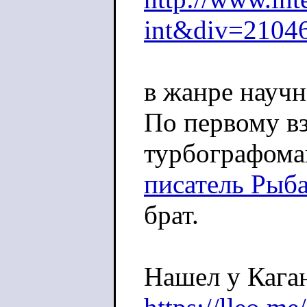
int&div=2104
в жанре научн
По первому вз
турбографоман
писатель Рыб
брат.
Нашел у Кага