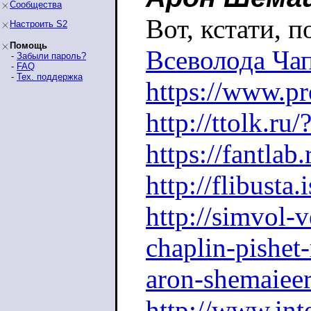
Сообщества
Вот, кстати, 
Настроить S2
Помощь
Всеволода Ча
-
Забыли пароль?
-
FAQ
-
Тех. поддержка
https://www.pr
http://ttolk.r
https://fantla
http://flibusta
http://simvol-v
chaplin-pishet
aron-shemaieer
http://www.inte