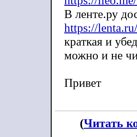
https://lleo.m
В ленте.ру д
https://lenta.
краткая и убе
можно и не чи
Привет
(
Читать к