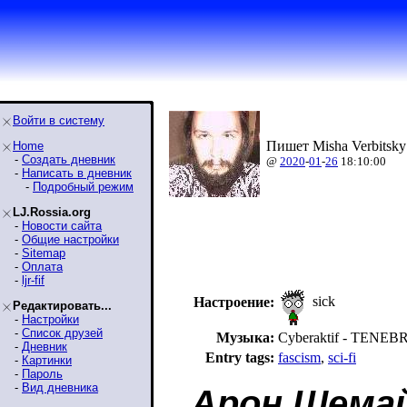
Войти в систему
Пишет Misha Verbitsky
Home
-
Создать дневник
@
2020
-
01
-
26
18:10:00
-
Написать в дневник
-
Подробный режим
LJ.Rossia.org
-
Новости сайта
-
Общие настройки
-
Sitemap
-
Оплата
-
ljr-fif
sick
Настроение:
Редактировать...
-
Настройки
-
Список друзей
Музыка:
Cyberaktif - TENE
-
Дневник
Entry tags:
fascism
,
sci-fi
-
Картинки
-
Пароль
-
Вид дневника
Арон Шема