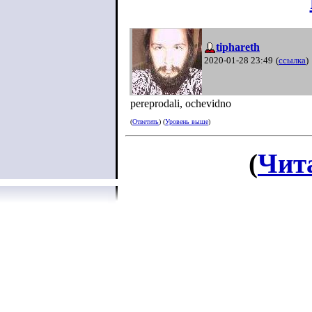
tiphareth
2020-01-28 23:49
(
ссылка
)
pereprodali, ochevidno
(
Ответить
) (
Уровень выше
)
(
Чит