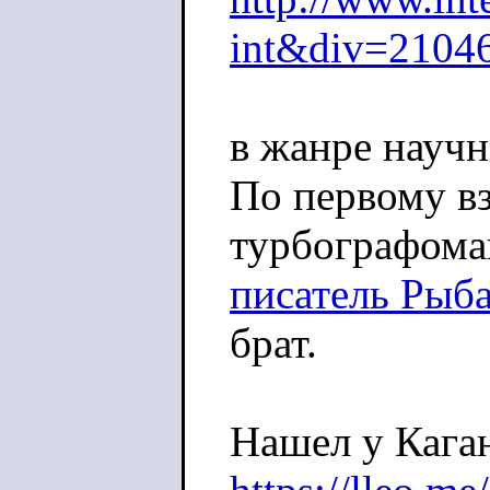
int&div=2104
в жанре научн
По первому вз
турбографоман
писатель Рыб
брат.
Нашел у Кага