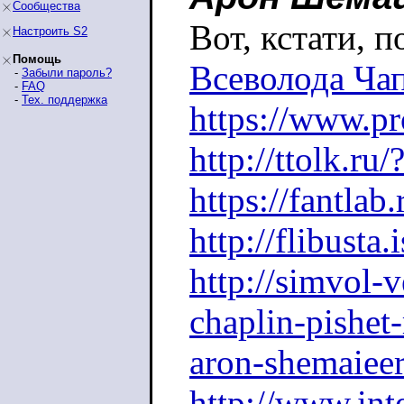
Сообщества
Вот, кстати, 
Настроить S2
Помощь
Всеволода Ча
-
Забыли пароль?
-
FAQ
-
Тех. поддержка
https://www.pr
http://ttolk.r
https://fantla
http://flibusta
http://simvol-v
chaplin-pishet
aron-shemaieer
http://www.inte