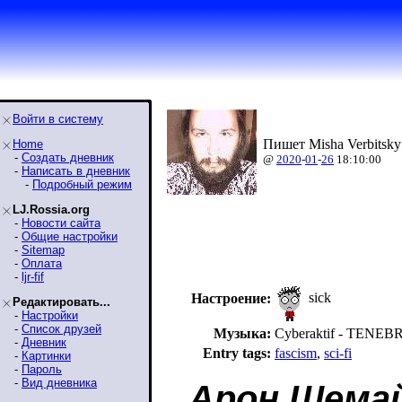
Войти в систему
Пишет Misha Verbitsky
Home
-
Создать дневник
@
2020
-
01
-
26
18:10:00
-
Написать в дневник
-
Подробный режим
LJ.Rossia.org
-
Новости сайта
-
Общие настройки
-
Sitemap
-
Оплата
-
ljr-fif
sick
Настроение:
Редактировать...
-
Настройки
-
Список друзей
Музыка:
Cyberaktif - TENE
-
Дневник
Entry tags:
fascism
,
sci-fi
-
Картинки
-
Пароль
-
Вид дневника
Арон Шема