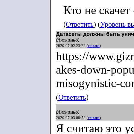
Кто не скачет 
(
Ответить
) (
Уровень в
Датасеты должны быть уни
(Анонимно)
2020-07-02 23:22
(
ссылка
)
https://www.giz
akes-down-popula
misogynistic-con
(
Ответить
)
(Анонимно)
2020-07-03 00:58
(
ссылка
)
Я cчитаю это у