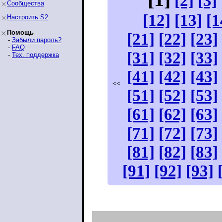
[2]
[3]
Сообщества
[12]
[13]
[1
Настроить S2
Помощь
[21]
[22]
[23]
-
Забыли пароль?
-
FAQ
[31]
[32]
[33]
-
Тех. поддержка
[41]
[42]
[43]
<<
[51]
[52]
[53]
[61]
[62]
[63]
[71]
[72]
[73]
[81]
[82]
[83]
[91]
[92]
[93]