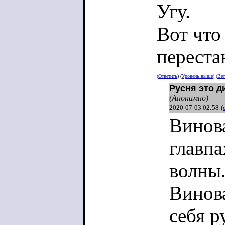
Угу.
Вот что
переста
(
Ответить
) (
Уровень выше
) (
Вет
Русня это д
(Анонимно)
2020-07-03 02:58
(
Винова
главпа
волны
Винова
себя р