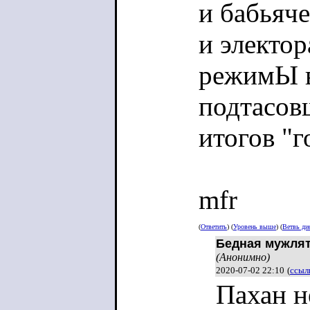
и бабьяче
и электо
режимЫ в
подтасов
итогов "г
mfr
(
Ответить
) (
Уровень выше
) (
Ветвь ди
Бедная мужлят
(Анонимно)
2020-07-02 22:10
(
ссыл
Пахан н