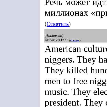
Речь может идт
миллионах «пр
(
Ответить
)
(Анонимно)
2020-07-03 12:13
(
ссылка
)
American culture
niggers. They ha
They killed hun
men to free nigg
music. They elec
president. They 