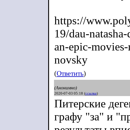
https://www.po
19/dau-natasha-
an-epic-movies-
novsky
(
Ответить
)
(Анонимно)
2020-07-03 05:18
(
ссылка
)
Питерские деге
графу "за" и "
результаты впи