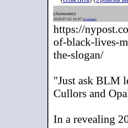
(Анонимно)
2020-07-02 16:07
(
ссылка
)
https://nypost.
o
f-black-lives-ma
the-slogan/
"Just ask BLM le
Cullors and Opa
In a revealing 2