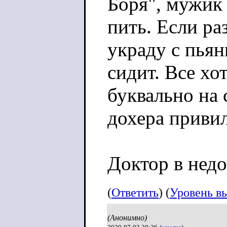
Боря", мужик 
пить. Если ра
украду с пьян
сидит. Все хо
буквально на
дохера приви
Доктор в недо
тогда жалуете
(
Ответить
) (
Уровень в
Почему жить 
(Анонимно)