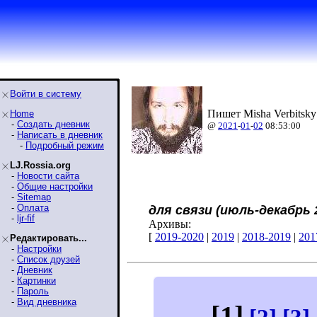
Войти в систему
Пишет Misha Verbitsky
Home
-
Создать дневник
@
2021
-
01
-
02
08:53:00
-
Написать в дневник
-
Подробный режим
LJ.Rossia.org
-
Новости сайта
-
Общие настройки
-
Sitemap
-
Оплата
для связи (июль-декабрь 
-
ljr-fif
Архивы:
[
2019-2020
|
2019
|
2018-2019
|
201
Редактировать...
-
Настройки
-
Список друзей
-
Дневник
-
Картинки
-
Пароль
-
Вид дневника
[1]