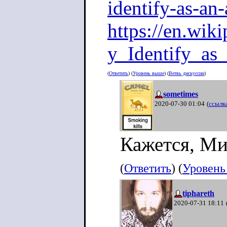
identify-as-an-
https://en.wik
y_Identify_as
(
Ответить
) (
Уровень выше
) (
Ветвь дискуссии
)
sometimes
2020-07-30 01:04
(
ссылк
Кажется, Ми
(
Ответить
) (
Уровень
tiphareth
2020-07-31 18:11