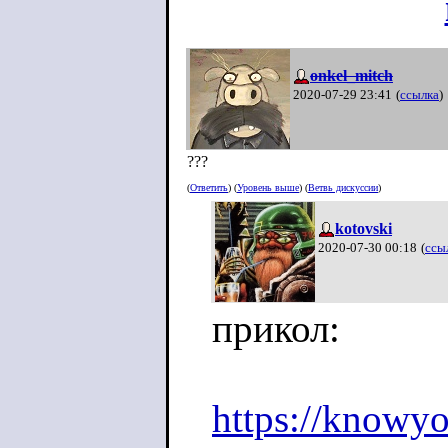
onkel_mitch
2020-07-29 23:41
(
ссылка
)
???
(
Ответить
) (
Уровень выше
) (
Ветвь дискуссии
)
kotovski
2020-07-30 00:18
(
ссы
прикол:
https://knowy