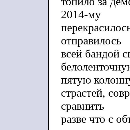
топило за де
2014-му
перекрасилос
отправилось
всей бандой с
белоленточну
пятую колонну
страстей, со
сравнить
разве что с о