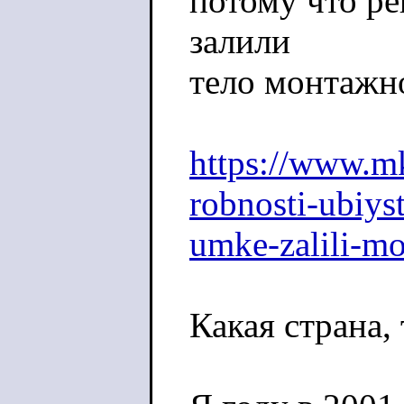
потому что ре
залили
тело монтажн
https://www.mk
robnosti-ubiys
umke-zalili-m
Какая страна, 