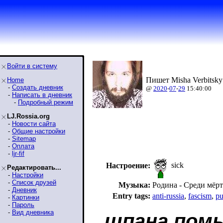
Войти в систему
Пишет Misha Verbitsky
Home
-
Создать дневник
@
2020
-
07
-
29
15:40:00
-
Написать в дневник
-
Подробный режим
LJ.Rossia.org
-
Новости сайта
-
Общие настройки
-
Sitemap
-
Оплата
-
ljr-fif
sick
Настроение:
Редактировать...
-
Настройки
-
Список друзей
Музыка:
Родина - Среди мёр
-
Дневник
Entry tags:
anti-russia
,
fascism
,
pu
-
Картинки
-
Пароль
-
Вид дневника
шпана пом