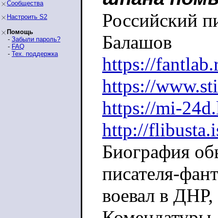
Сообщества
Российский п
Настроить S2
Помощь
Балашов
-
Забыли пароль?
-
FAQ
-
Тех. поддержка
https://fantlab
https://www.st
https://mi-24d
http://flibusta
Биография об
писателя-фан
воевал в ДНР,
Комендатуры Л