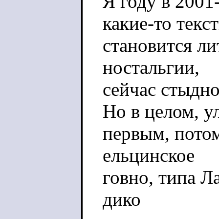
Я году в 2001
какие-то текст
становится ли
ностальгии,
сейчас стыдно
Но в целом, у
первым, потом
ельцинское
говно, типа Л
дико