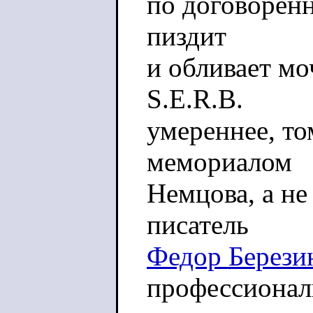
по договоренн
пиздит
и обливает мо
S.E.R.B.
умереннее, то
мемориалом
Немцова, а не
писатель
Федор Берези
профессиона