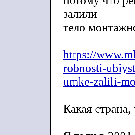
потому что ре
залили
тело монтажн
https://www.mk
robnosti-ubiys
umke-zalili-m
Какая страна, 