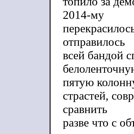
топило за де
2014-му
перекрасилос
отправилось
всей бандой с
белоленточну
пятую колонну
страстей, со
сравнить
разве что с о