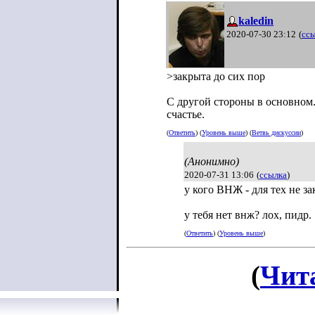
kaledin
2020-07-30 23:12
(
сс
>закрыта до сих пор
С другой стороны в основном.
счастье.
(
Ответить
) (
Уровень выше
) (
Ветвь дискуссии
)
(Анонимно)
2020-07-31 13:06
(
ссылка
)
у кого ВНЖ - для тех не за
у тебя нет внж? лох, пидр.
(
Ответить
) (
Уровень выше
)
(
Чит