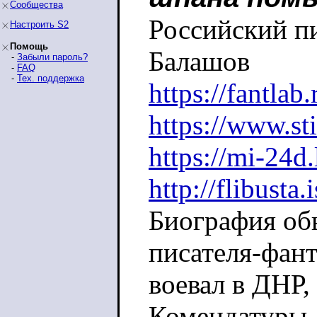
Сообщества
Российский п
Настроить S2
Помощь
Балашов
-
Забыли пароль?
-
FAQ
-
Тех. поддержка
https://fantlab
https://www.st
https://mi-24d
http://flibusta
Биография об
писателя-фан
воевал в ДНР,
Комендатуры Л