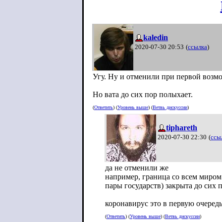
kaledin
2020-07-30 20:53
(
ссылка
)
Угу. Ну и отменили при первой возм
Но вата до сих пор полыхает.
(
Ответить
) (
Уровень выше
) (
Ветвь дискуссии
)
tiphareth
2020-07-30 22:30
(
ссы
да не отменили же
например, граница со всем миром
пары государств) закрыта до сих 
коронавирус это в первую очеред
(
Ответить
) (
Уровень выше
) (
Ветвь дискуссии
)