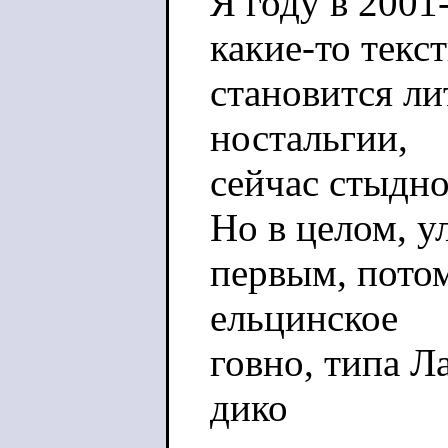
Я году в 2001
какие-то текст
становится ли
ностальгии,
сейчас стыдно
Но в целом, у
первым, потом
ельцинское
говно, типа Л
дико