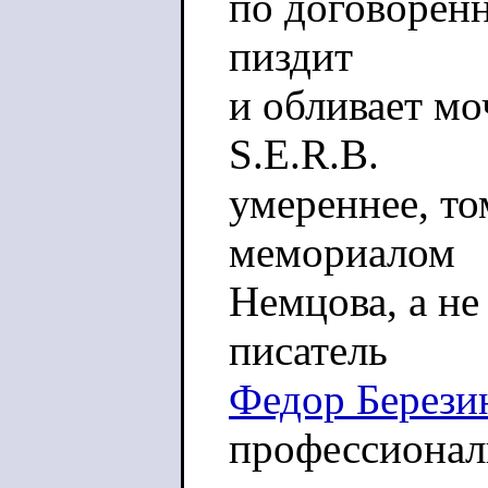
по договоренн
пиздит
и обливает мо
S.E.R.B.
умереннее, то
мемориалом
Немцова, а не
писатель
Федор Берези
профессиона