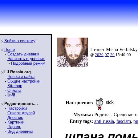
Войти в систему
Пишет Misha Verbitsky
Home
-
Создать дневник
@
2020
-
07
-
29
15:40:00
-
Написать в дневник
-
Подробный режим
LJ.Rossia.org
-
Новости сайта
-
Общие настройки
-
Sitemap
-
Оплата
-
ljr-fif
sick
Настроение:
Редактировать...
-
Настройки
-
Список друзей
Музыка:
Родина - Среди мёр
-
Дневник
Entry tags:
anti-russia
,
fascism
,
pu
-
Картинки
-
Пароль
-
Вид дневника
шпана пом