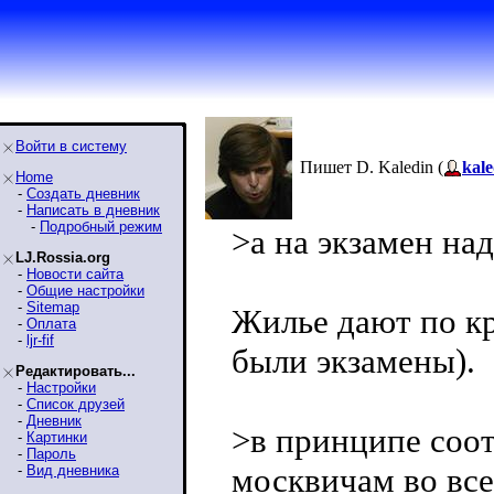
Войти в систему
Пишет D. Kaledin (
kale
Home
-
Создать дневник
-
Написать в дневник
-
Подробный режим
>а на экзамен на
LJ.Rossia.org
-
Новости сайта
-
Общие настройки
-
Sitemap
Жилье дают по кр
-
Оплата
-
ljr-fif
были экзамены).
Редактировать...
-
Настройки
-
Список друзей
-
Дневник
>в принципе соо
-
Картинки
-
Пароль
москвичам во все
-
Вид дневника