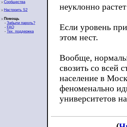
Сообщества
неуклонно растет
Настроить S2
Помощь
-
Забыли пароль?
Если уровень при
-
FAQ
-
Тех. поддержка
этом нест.
Вообще, нормальн
свозить со всей 
население в Моск
феноменально иди
университетов на
(
Ч