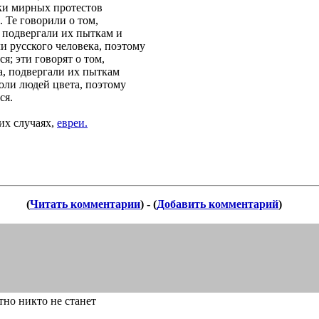
ики мирных протестов
 Те говорили о том,
 подвергали их пыткам и
и русского человека, поэтому
я; эти говорят о том,
а, подвергали их пыткам
оли людей цвета, поэтому
ся.
их случаях,
евреи.
(
Читать комментарии
) - (
Добавить комментарий
)
тно никто не станет