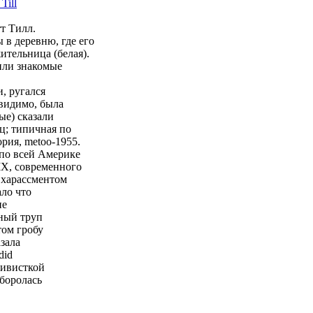
_Ti
ll
тт Тилл.
 в деревню, где его
ительница (белая).
или знакомые
и, ругался
 видимо, была
ые) сказали
ц; типичная по
рия, metoo-1955.
 по всей Америке
 IX, современного
 харассментом
ало что
не
ный труп
том гробу
азала
did
ктивисткой
 боролась