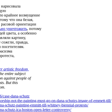
 нарисовала
щую
ало крайнее возмущение
ому что она белая,
и расовой ориентации
льно уничтожить
, потому
ей цвета, а особенно
авляли картину,
 сожгли, правда,
и посетителям.
расизма
ротеста,
:
r artistic freedom,
he entire subject
on against people of
sts. But this
dom.
6/case-dana-schutz
sor
ship-not-the-painting-must-go-on-dana-sc
hutzs-image-of-emmett-till/
na-sc
hutz-painting-emmitt-till-whitney-bienni
al-protests/
na-sc
hutz-ica-boston-open-letter-controversy/