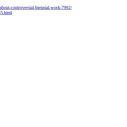
-about-controvers
ial-biennial-work-7992/
5.html