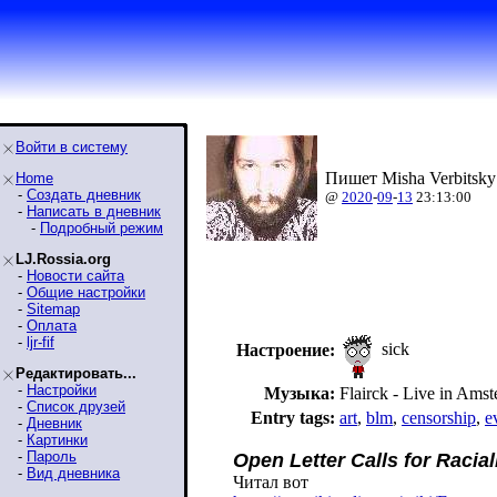
Войти в систему
Пишет Misha Verbitsky
Home
-
Создать дневник
@
2020
-
09
-
13
23:13:00
-
Написать в дневник
-
Подробный режим
LJ.Rossia.org
-
Новости сайта
-
Общие настройки
-
Sitemap
-
Оплата
-
ljr-fif
sick
Настроение:
Редактировать...
-
Настройки
Музыка:
Flairck - Live in Ams
-
Список друзей
Entry tags:
art
,
blm
,
censorship
,
e
-
Дневник
-
Картинки
-
Пароль
Open Letter Calls for Racial
-
Вид дневника
Читал вот