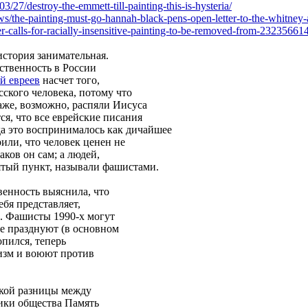
03/2
7/destroy-the-emmett-till-painting-this-i
s-hysteria/
ws/th
e-painting-must-go-hannah-black-pens-ope
n-letter-to-the-whitney
r-ca
lls-for-racially-insensitive-painting-to-b
e-removed-from-232356614
история занимательная.
ственность в России
й евреев
насчет того,
сского человека, потому что
аже, возможно, распяли Иисуса
ся, что все еврейские писания
да это воспринималось как дичайшее
рили, что человек ценен не
каков он сам; а людей,
ятый пункт, называли фашистами.
венность выяснила, что
ебя представляет,
и. Фашисты 1990-х могут
не празднуют (в основном
опился, теперь
изм и воюют против
акой разницы между
ники общества Память