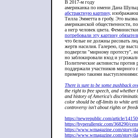
В 2017-м году
американка по имени Дана Шульц
абстрактную картину,
изображаю
Тилла Эмметта в гробу. Это вызв
американской общественности, пот
а негр человек цвета. Феминистк
потребовали эту картину обязате
что белые не должны рисовать люд
жертв насилия. Галерею, где выст
подвергли "мирному протесту", не
но заблокировали вход и угрожал
Политические активисты против 
поддержали участников мирного п
примерно такими выступлениями
There is sure to be some pushback ove
the right to free speech, and whether t
and history of America's discriminati
color should be off-limits to white arti
controversy isn't about rights or free
https://newrepublic.com/article/141
50
https://hyperallergic.com/368290/cen
https://www.wmagazine.com/story/da
https://www.wmagazine.com/story/da