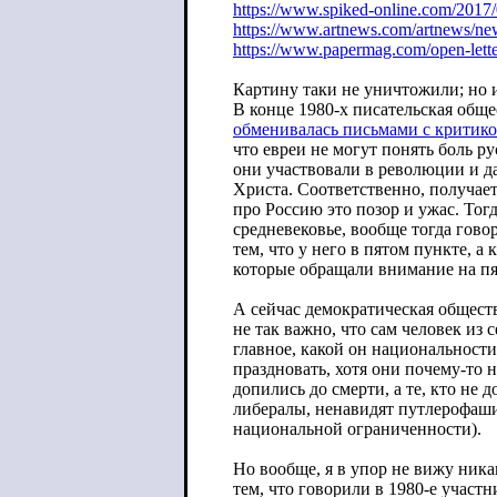
https://www.spiked-online.com/2017/
https://www.artnews.com/artnews/ne
https://www.papermag.com/open-lette
Картину таки не уничтожили; но 
В конце 1980-х писательская обще
обменивалась письмами с критико
что евреи не могут понять боль ру
они участвовали в революции и д
Христа. Соответственно, получает
про Россию это позор и ужас. Тог
средневековье, вообще тогда гово
тем, что у него в пятом пункте, а 
которые обращали внимание на п
А сейчас демократическая общест
не так важно, что сам человек из с
главное, какой он национальност
праздновать, хотя они почему-то 
допились до смерти, а те, кто не д
либералы, ненавидят путлерофаш
национальной ограниченности).
Но вообще, я в упор не вижу ник
тем, что говорили в 1980-е участ