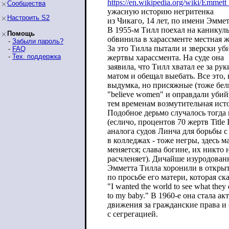
https://en.wikipedia.org/wiki/Emmett
Сообщества
ужасную историю негритенка
Настроить S2
из Чикаго, 14 лет, по имени Эмме
В 1955-м Тилл поехал на каникулы
Помощь
обвинила в харассменте местная ж
-
Забыли пароль?
За это Тилла пытали и зверски уб
-
FAQ
-
Тех. поддержка
жертвы харассмента. На суде она
заявила, что Тилл хватал ее за рук
матом и обещал выебать. Все это,
выдумка, но присяжные (тоже бел
"believe women" и оправдали убий
тем временам возмутительная исто
Подобное дерьмо случалось тогда
(есличо, процентов 70 жертв Title
аналога судов Линча для борьбы с
в колледжах - тоже негры, здесь м
меняется; слава богине, их никто 
расчленяет). Дичайше изуродован
Эмметта Тилла хоронили в откры
по просьбе его матери, которая ск
"I wanted the world to see what they 
to my baby." В 1960-е она стала а
движения за гражданские права и
с сегрегацией.