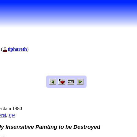
 (
tiphareth
)
terdam 1980
vrei
,
sjw
ly Insensitive Painting to be Destroyed