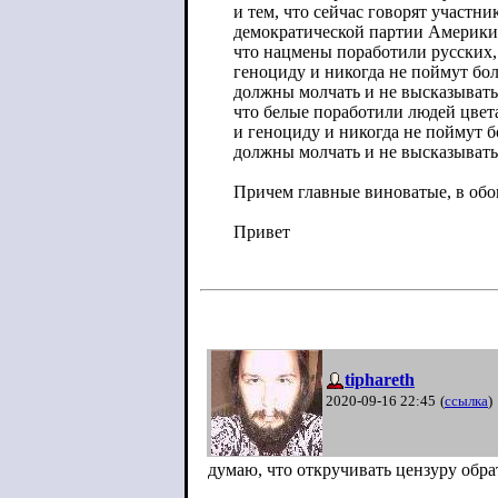
и тем, что сейчас говорят участн
демократической партии Америки.
что нацмены поработили русских,
геноциду и никогда не поймут бол
должны молчать и не высказыватьс
что белые поработили людей цвет
и геноциду и никогда не поймут б
должны молчать и не высказывать
Причем главные виноватые, в обо
Привет
tiphareth
2020-09-16 22:45
(
ссылка
)
думаю, что откручивать цензуру обра