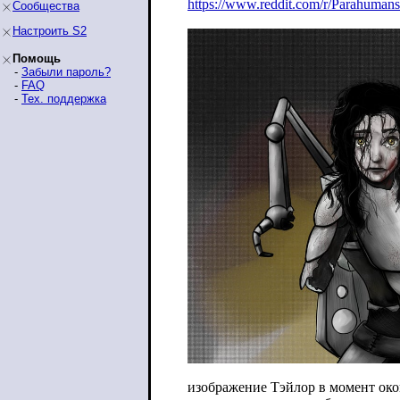
https://www.reddit.com/r/Parahuman
Сообщества
Настроить S2
Помощь
-
Забыли пароль?
-
FAQ
-
Тех. поддержка
изображение Тэйлор в момент ок