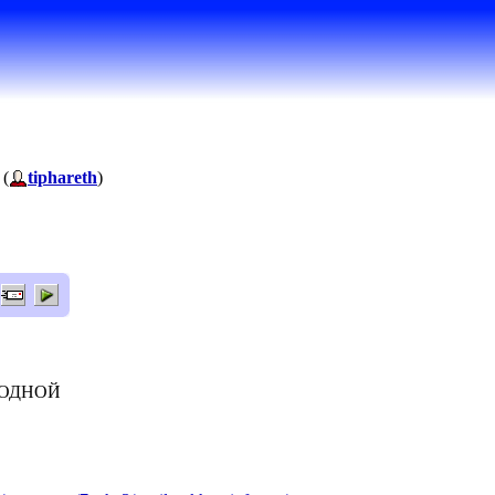
 (
tiphareth
)
 РОДНОЙ