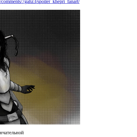
s/com
ments/7gahz3/spoiler_khepri_fanart/
ончательной