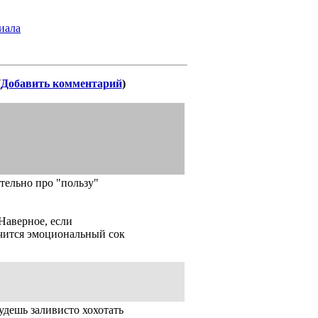
иала
(
Добавить комментарий
)
ательно про "пользу"
 Наверное, если
учится эмоциональный сок
 будешь заливисто хохотать