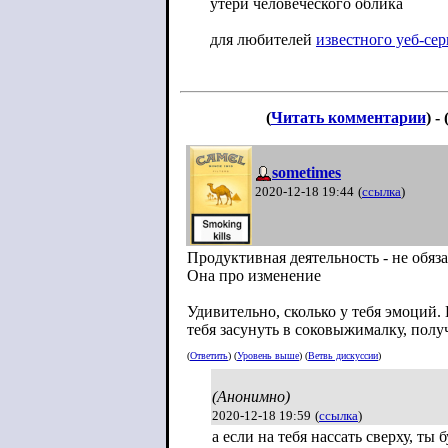
утери человеческого облика
для любителей
известного уеб-сер
(
Читать комментарии
) - 
sometimes
2020-12-18 19:44
(
ссылка
)
Продуктивная деятельность - не обяз
Она про изменение
Удивительно, сколько у тебя эмоций.
тебя засунуть в соковыжималку, пол
(
Ответить
) (
Уровень выше
) (
Ветвь дискуссии
)
(Анонимно)
2020-12-18 19:59
(
ссылка
)
а если на тебя нассать сверху, ты