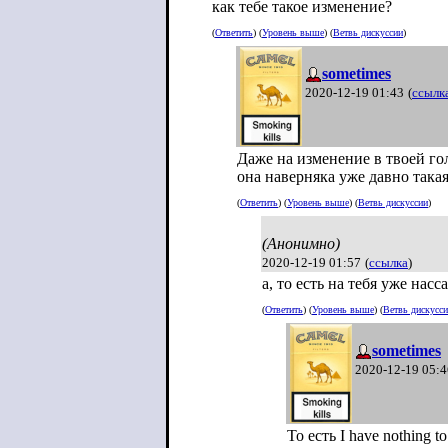
как тебе такое изменение?
(
Ответить
) (
Уровень выше
) (
Ветвь дискуссии
)
sometimes
2020-12-19 01:43
(
ссылк
Даже на изменение в твоей гол
она наверняка уже давно така
(
Ответить
) (
Уровень выше
) (
Ветвь дискуссии
)
(Анонимно)
2020-12-19 01:57
(
ссылка
)
а, то есть на тебя уже насс
(
Ответить
) (
Уровень выше
) (
Ветвь дискусс
sometimes
2020-12-19 05:4
То есть I have nothing to