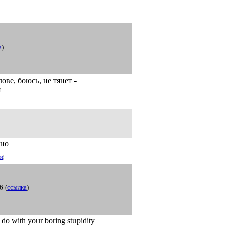
а
)
ове, боюсь, не тянет -
я
ано
ии
)
6
(
ссылка
)
 do with your boring stupidity