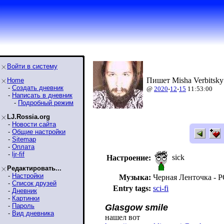
Войти в систему
Пишет Misha Verbitsky
Home
-
Создать дневник
@
2020
-
12
-
15
11:53:00
-
Написать в дневник
-
Подробный режим
LJ.Rossia.org
-
Новости сайта
-
Общие настройки
-
Sitemap
-
Оплата
-
ljr-fif
sick
Настроение:
Редактировать...
-
Настройки
Музыка:
Черная Ленточка -
-
Список друзей
Entry tags:
sci-fi
-
Дневник
-
Картинки
-
Пароль
Glasgow smile
-
Вид дневника
нашел вот