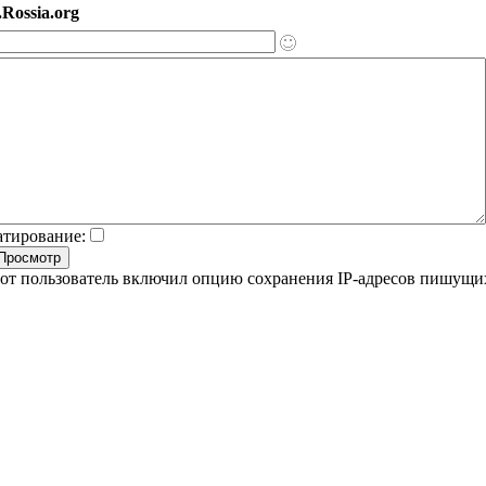
Rossia.org
атирование:
от пользователь включил опцию сохранения IP-адресов пишущи