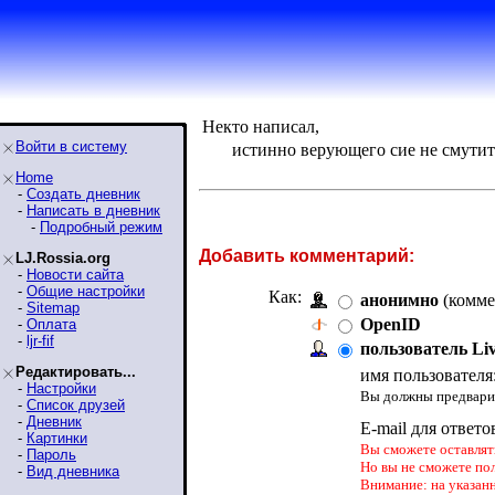
Некто написал,
Войти в систему
истинно верующего сие не смутит
Home
-
Создать дневник
-
Написать в дневник
-
Подробный режим
Добавить комментарий:
LJ.Rossia.org
-
Новости сайта
-
Общие настройки
Как:
анонимно
(комме
-
Sitemap
OpenID
-
Оплата
-
ljr-fif
пользователь Li
Редактировать...
имя пользователя
-
Настройки
Вы должны предварит
-
Список друзей
-
Дневник
E-mail для ответо
-
Картинки
Вы сможете оставлять
-
Пароль
Но вы не сможете по
-
Вид дневника
Внимание: на указан