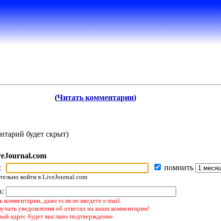
(
Читать комментарии
)
нтарий будет скрыт)
veJournal.com
:
помнить
ельно войти в LiveJournal.com
в:
 комментарии, даже если не введете e-mail.
лучать уведомления об ответах на ваши комментарии!
ный адрес будет выслано подтверждение.