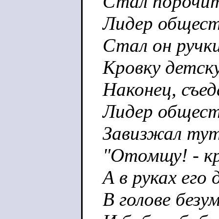
Стал порочит
Лидер общест
Стал он ручк
Кровку детск
Наконец, съед
Лидер общест
Завизжал тут
"Отомщу! - кр
А в руках его 
В голове безу