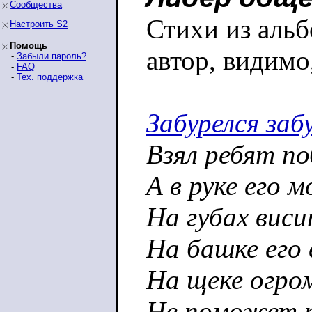
Сообщества
Стихи из альб
Настроить S2
Помощь
автор, видимо
-
Забыли пароль?
-
FAQ
-
Тех. поддержка
Забурелся заб
Взял ребят по
А в руке его 
На губах виси
На башке его 
На щеке огро
Не поможет п