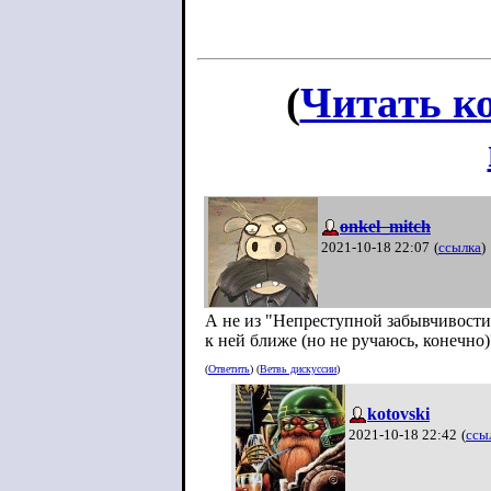
(
Читать к
onkel_mitch
2021-10-18 22:07
(
ссылка
)
А не из "Непреступной забывчивости
к ней ближе (но не ручаюсь, конечно)
(
Ответить
) (
Ветвь дискуссии
)
kotovski
2021-10-18 22:42
(
ссы