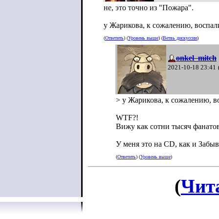
не, это точно из "Пожара".
у Жарикова, к сожалению, воспали
(
Ответить
) (
Уровень выше
) (
Ветвь дискуссии
)
onkel_mitch
2021-10-18 23:41
> у Жарикова, к сожалению, в
WTF?!
Вижу как сотни тысяч фанатов
У меня это на CD, как и Забыв
(
Ответить
) (
Уровень выше
)
(
Чит