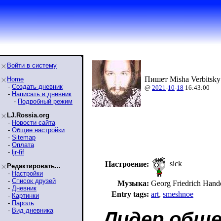
Войти в систему
Пишет Misha Verbitsky
Home
-
Создать дневник
@
2021
-
10
-
18
16:43:00
-
Написать в дневник
-
Подробный режим
LJ.Rossia.org
-
Новости сайта
-
Общие настройки
-
Sitemap
-
Оплата
-
ljr-fif
sick
Настроение:
Редактировать...
-
Настройки
-
Список друзей
Музыка:
Georg Friedrich Hande
-
Дневник
Entry tags:
art
,
smeshnoe
-
Картинки
-
Пароль
-
Вид дневника
Лидер обще