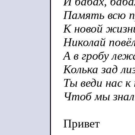
И бабах, баба
Память всю п
К новой жизни
Николай повёл
А в гробу леж
Колька зад лиз
Ты веди нас к
Чтоб мы знал
Привет