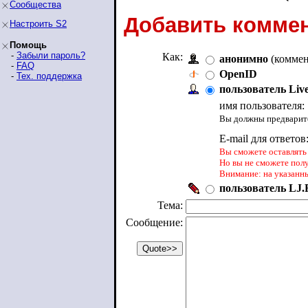
Сообщества
Добавить коммен
Настроить S2
Помощь
-
Забыли пароль?
Как:
анонимно
(коммен
-
FAQ
OpenID
-
Тех. поддержка
пользователь Liv
имя пользователя:
Вы должны предварите
E-mail для ответов
Вы сможете оставлять 
Но вы не сможете пол
Внимание: на указанн
пользователь LJ.R
Тема:
Сообщение: