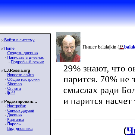
Войти в систему
Пишет balalajkin (
balal
Home
-
Создать дневник
-
Написать в дневник
-
Подробный режим
29% знают, что о
LJ.Rossia.org
-
Новости сайта
парится. 70% не 
-
Общие настройки
-
Sitemap
смыслах ради Бол
-
Оплата
-
ljr-fif
и парится насчет 
Редактировать...
-
Настройки
-
Список друзей
-
Дневник
-
Картинки
-
Пароль
(
Ч
-
Вид дневника