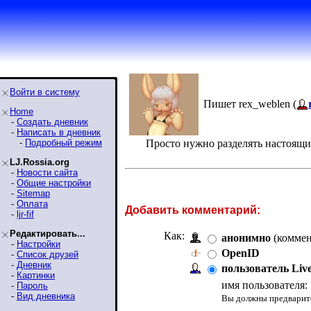
Войти в систему
Пишет rex_weblen (
Home
-
Создать дневник
-
Написать в дневник
-
Подробный режим
Просто нужно разделять настоящи
LJ.Rossia.org
-
Новости сайта
-
Общие настройки
-
Sitemap
-
Оплата
Добавить комментарий:
-
ljr-fif
Редактировать...
Как:
анонимно
(коммен
-
Настройки
OpenID
-
Список друзей
-
Дневник
пользователь Liv
-
Картинки
имя пользователя:
-
Пароль
-
Вид дневника
Вы должны предварите