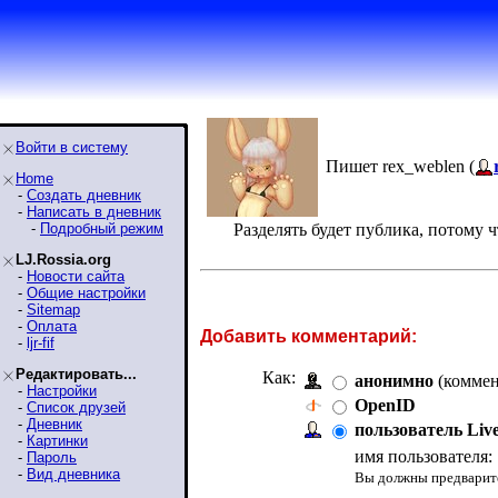
Войти в систему
Пишет rex_weblen (
Home
-
Создать дневник
-
Написать в дневник
-
Подробный режим
Разделять будет публика, потому чт
LJ.Rossia.org
-
Новости сайта
-
Общие настройки
-
Sitemap
-
Оплата
Добавить комментарий:
-
ljr-fif
Редактировать...
Как:
анонимно
(коммен
-
Настройки
OpenID
-
Список друзей
-
Дневник
пользователь Liv
-
Картинки
имя пользователя:
-
Пароль
-
Вид дневника
Вы должны предварите