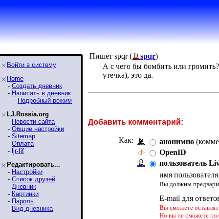
Пишет spqr (
spqr
)
Войти в систему
А с чего бы бомбить или громить?
утечка), это да.
Home
-
Создать дневник
-
Написать в дневник
-
Подробный режим
LJ.Rossia.org
-
Новости сайта
Добавить комментарий:
-
Общие настройки
-
Sitemap
Как:
анонимно
(комме
-
Оплата
-
ljr-fif
OpenID
пользователь Li
Редактировать...
-
Настройки
имя пользователя
-
Список друзей
Вы должны предварит
-
Дневник
-
Картинки
E-mail для ответо
-
Пароль
Вы сможете оставлять
-
Вид дневника
Но вы не сможете по