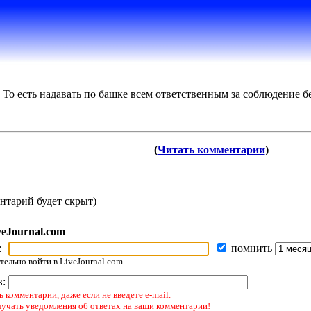
 То есть надавать по башке всем ответственным за соблюдение б
(
Читать комментарии
)
нтарий будет скрыт)
veJournal.com
:
помнить
ельно войти в LiveJournal.com
в:
 комментарии, даже если не введете e-mail.
лучать уведомления об ответах на ваши комментарии!