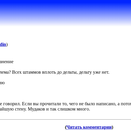
din
)
анение
ема? Всех штаммов вплоть до дельты, дельту уже нет.
мию
е говорил. Если вы прочитали то, чего не было написано, а пото
айшую стену. Мудаков и так слишком много.
(
Читать комментарии
)