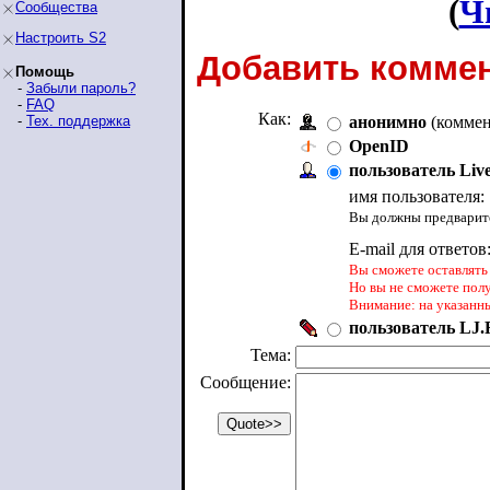
(
Ч
Сообщества
Настроить S2
Добавить коммен
Помощь
-
Забыли пароль?
-
FAQ
Как:
-
Тех. поддержка
анонимно
(коммен
OpenID
пользователь Liv
имя пользователя:
Вы должны предварите
E-mail для ответов
Вы сможете оставлять 
Но вы не сможете пол
Внимание: на указанн
пользователь LJ.R
Тема:
Сообщение: