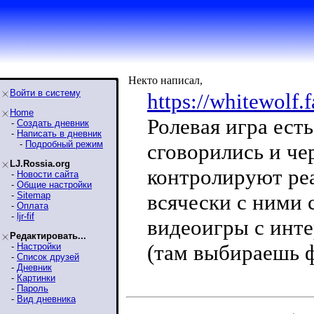
Некто написал,
Войти в систему
https://whitewolf
Home
Ролевая игра ест
-
Создать дневник
-
Написать в дневник
-
Подробный режим
сговорились и че
LJ.Rossia.org
контролируют ре
-
Новости сайта
-
Общие настройки
-
Sitemap
всячески с ними 
-
Оплата
-
ljr-fif
видеоигры с инте
Редактировать...
(там выбираешь 
-
Настройки
-
Список друзей
-
Дневник
-
Картинки
-
Пароль
-
Вид дневника