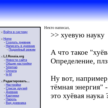
Некто написал,
Войти в систему
>> хуевую науку
Home
-
Создать дневник
-
Написать в дневник
-
Подробный режим
А что такое "хуёв
LJ.Rossia.org
Определение, плз
-
Новости сайта
-
Общие настройки
-
Sitemap
-
Оплата
-
ljr-fif
Ну вот, например
Редактировать...
тёмная энергия" -
-
Настройки
-
Список друзей
-
Дневник
это хуёвая наука 
-
Картинки
-
Пароль
-
Вид дневника