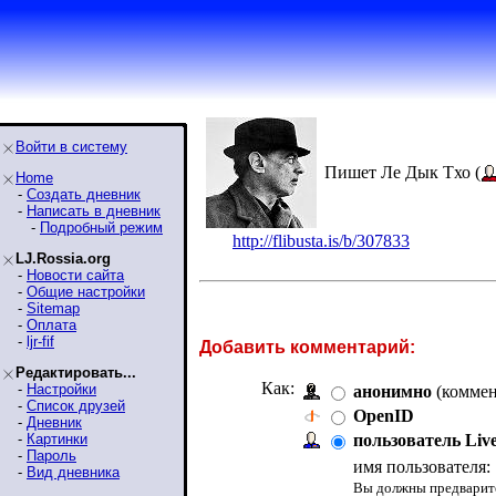
Войти в систему
Пишет Ле Дык Tхо (
Home
-
Создать дневник
-
Написать в дневник
-
Подробный режим
http://flibusta.is/b/307833
LJ.Rossia.org
-
Новости сайта
-
Общие настройки
-
Sitemap
-
Оплата
-
ljr-fif
Добавить комментарий:
Редактировать...
Как:
-
Настройки
анонимно
(коммен
-
Список друзей
OpenID
-
Дневник
-
Картинки
пользователь Liv
-
Пароль
имя пользователя:
-
Вид дневника
Вы должны предварите