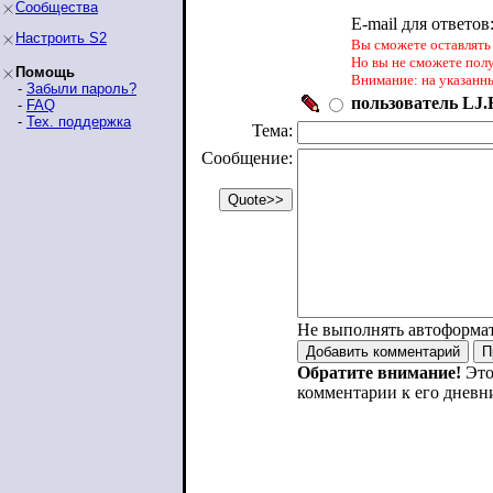
Сообщества
E-mail для ответов
Настроить S2
Вы сможете оставлять 
Но вы не сможете пол
Помощь
Внимание: на указанн
-
Забыли пароль?
пользователь LJ.R
-
FAQ
-
Тех. поддержка
Тема:
Сообщение:
Не выполнять автоформа
Обратите внимание!
Это
комментарии к его дневн