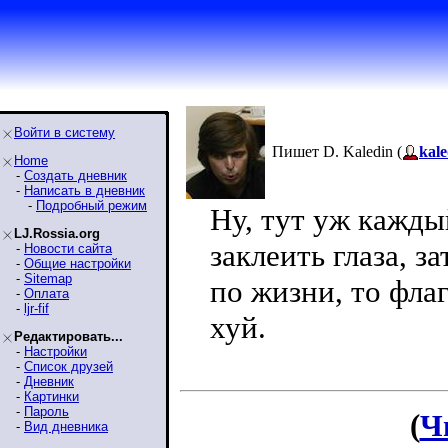
Войти в систему
Пишет D. Kaledin (
kale
Home
-
Создать дневник
-
Написать в дневник
-
Подробный режим
Ну, тут уж кажды
LJ.Rossia.org
заклеить глаза, з
-
Новости сайта
-
Общие настройки
-
Sitemap
по жизни, то фла
-
Оплата
-
ljr-fif
хуй.
Редактировать...
-
Настройки
-
Список друзей
-
Дневник
-
Картинки
-
Пароль
(
Ч
-
Вид дневника