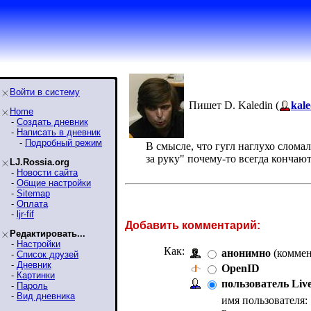
Войти в систему
Пишет D. Kaledin (
kale
Home
-
Создать дневник
-
Написать в дневник
-
Подробный режим
В смысле, что гугл наглухо слома
за руку" почему-то всегда кончаю
LJ.Rossia.org
-
Новости сайта
-
Общие настройки
-
Sitemap
-
Оплата
-
ljr-fif
Добавить комментарий:
Редактировать...
-
Настройки
Как:
анонимно
(коммен
-
Список друзей
-
Дневник
OpenID
-
Картинки
пользователь Liv
-
Пароль
-
Вид дневника
имя пользователя: