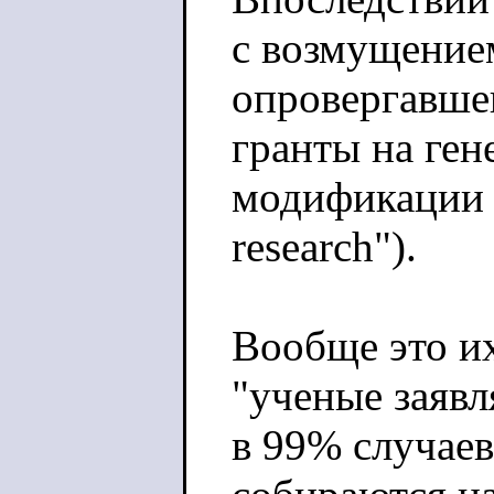
с возмущение
опровергавше
гранты на ген
модификации в
research").
Вообще это и
"ученые заяв
в 99% случаев