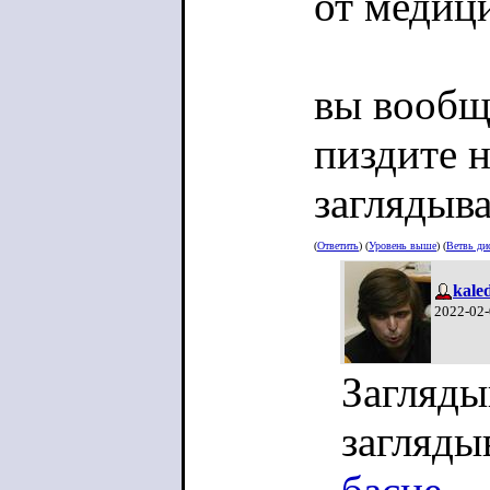
от медиц
вы вообщ
пиздите н
заглядыва
(
Ответить
) (
Уровень выше
) (
Ветвь ди
kale
2022-02-
Загляды
заглядыв