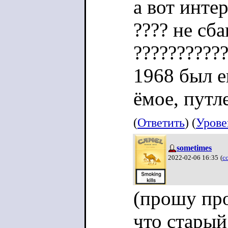
а вот инте
???? не сба
??????????
1968 был е
ёмое, путл
(
Ответить
) (
Урове
sometimes
2022-02-06 16:35
(
с
(прошу про
что стары