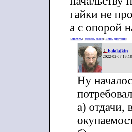
начальству 
гайки не про
а с опорой 
(
Ответить
) (
Уровень выше
) (
Ветвь дискуссии
)
balalajkin
2022-02-07 19:18
Ну началос
потребовал
а) отдачи,
окупаемос