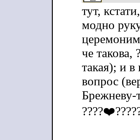
тут, кстат
модно руку
церемониме
че такова, 
такая); и 
вопрос (ве
Брежневу-т
????‍❤️‍????