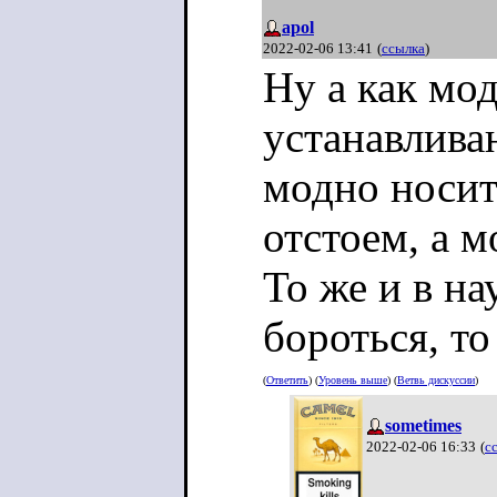
apol
2022-02-06 13:41
(
ссылка
)
Ну а как мод
устанавливаю
модно носить
отстоем, а м
То же и в н
бороться, то
(
Ответить
) (
Уровень выше
) (
Ветвь дискуссии
)
sometimes
2022-02-06 16:33
(
с