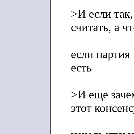
>И если так,
считать, а ч
если партия
есть
>И еще заче
этот консен