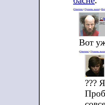
басне
.
(
Ответить
) (
Уровень выше
) (
Вет
b
202
Вот уж
(
Ответить
) (
Уровень выш
??? 
Проб
совс