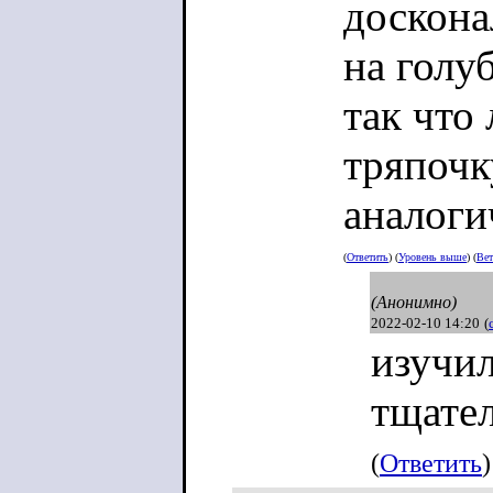
доскона
на голуб
так что
тряпочк
аналоги
(
Ответить
) (
Уровень выше
) (
Вет
(Анонимно)
2022-02-10 14:20
(
изучил
тщате
(
Ответить
)