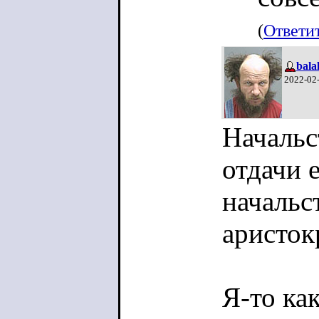
(
Ответи
bala
2022-02
Начальс
отдачи 
начальс
аристок
Я-то ка