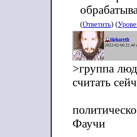
обрабатывае
(
Ответить
) (
Урове
tiphareth
2022-02-06 22:40
>группа люде
считать сей
политическо
Фаучи