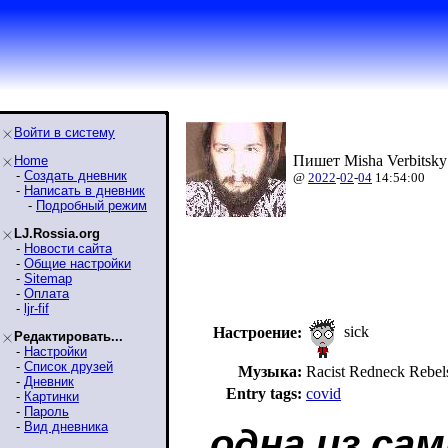
Войти в систему
Пишет Misha Verbitsky
Home
-
Создать дневник
@
2022
-
02
-
04
14:54:00
-
Написать в дневник
-
Подробный режим
LJ.Rossia.org
-
Новости сайта
-
Общие настройки
-
Sitemap
-
Оплата
-
ljr-fif
sick
Настроение:
Редактировать...
-
Настройки
-
Список друзей
Музыка:
Racist Redneck Reb
-
Дневник
Entry tags:
covid
-
Картинки
-
Пароль
-
Вид дневника
одна из са