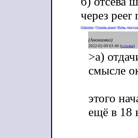
б) отсева 
через peer 
(
Ответить
) (
Уровень выше
) (
Ветвь дискусс
(Анонимно)
2022-02-09 03:46
(
ссылка
)
>а) отдач
смысле о
этого нач
ещё в 18 