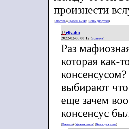
произнести всл
(
Ответить
) (
Уровень выше
) (
Ветвь дискуссии
)
eliyahu
2022-02-06 08:12
(
ссылка
)
Раз мафиозная
которая как-т
консенсусом? 
выбирают что 
еще зачем воо
консенсус бы
(
Ответить
) (
Уровень выше
) (
Ветвь дискуссии
)