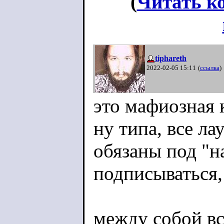
(
Читать к
tiphareth
2022-02-05 15:11
(
ссылка
)
это мафиозная 
ну типа, все л
обязаны под "
подписываться,
между собой вс