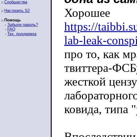
Сообщества
Хорошее
Настроить S2
Помощь
https://taibbi.
-
Забыли пароль?
-
FAQ
-
Тех. поддержка
lab-leak-consp
про то, как мр
твиттера-ФСБ
жесткой ценз
лабораторног
ковида, типа 
Впоследствии 