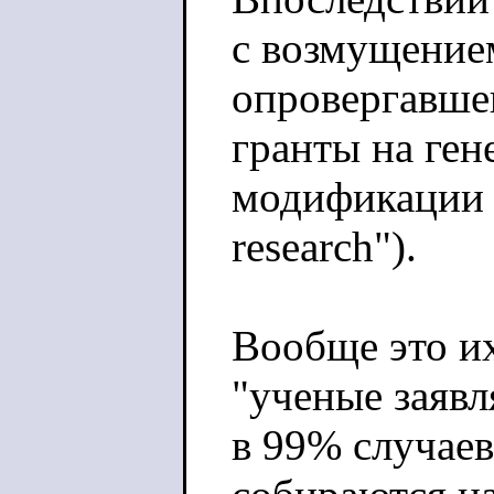
с возмущение
опровергавше
гранты на ген
модификации в
research").
Вообще это и
"ученые заяв
в 99% случаев