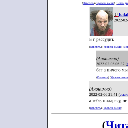
(
Ответить
) (
Уровень выше
) (
Ветвь ди
bala
2022-02
Б-г рассудит.
(
Ответить
) (
Уровень выше
) (
Вет
(Анонимно)
2022-02-06 06:37
(
бгг а ничего м
(
Ответить
) (
Уровень выш
(Анонимно)
2022-02-06 21:41
(
ссыл
а тебе, пидарасу, н
(
Ответить
) (
Уровень выше
)
(
Чит