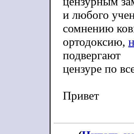
цензурным за
и любого учен
сомнению ко
ортодоксию,
подвергают
цензуре по вс
Привет