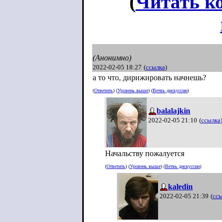
(
Читать к
(Анонимно)
2022-02-05 18:27
(
ссылка
)
а то что, дирижировать начнешь?
(
Ответить
) (
Уровень выше
) (
Ветвь дискуссии
)
balalajkin
2022-02-05 21:10
(
ссылка
Начальству пожалуется
(
Ответить
) (
Уровень выше
) (
Ветвь дискуссии
)
kaledin
2022-02-05 21:39
(
сс