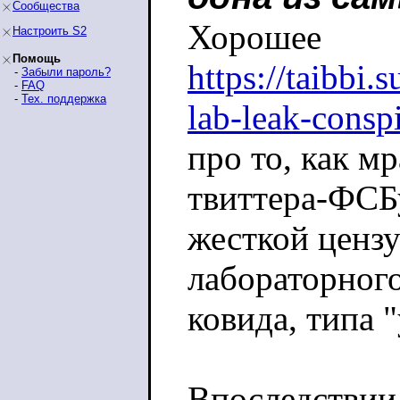
Сообщества
Хорошее
Настроить S2
Помощь
https://taibbi.
-
Забыли пароль?
-
FAQ
-
Тех. поддержка
lab-leak-consp
про то, как мр
твиттера-ФСБ
жесткой ценз
лабораторног
ковида, типа 
Впоследствии 