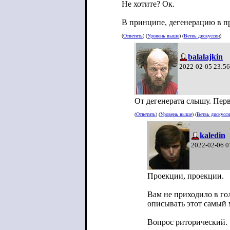
Не хотите? Ок.
В принципе, дегенерацию в п
(
Ответить
) (
Уровень выше
) (
Ветвь дискуссии
)
balalajkin
2022-02-05 23:56
От дегенерата слышу. Перв
(
Ответить
) (
Уровень выше
) (
Ветвь дискусс
kaledin
2022-02-06 0
Проекции, проекции.
Вам не приходило в го
описывать этот самый
Вопрос риторический.