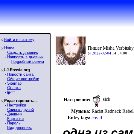
Войти в систему
Пишет Misha Verbitsky
Home
-
Создать дневник
@
2022
-
02
-
04
14:54:00
-
Написать в дневник
-
Подробный режим
LJ.Rossia.org
-
Новости сайта
-
Общие настройки
-
Sitemap
-
Оплата
-
ljr-fif
sick
Настроение:
Редактировать...
-
Настройки
-
Список друзей
Музыка:
Racist Redneck Reb
-
Дневник
Entry tags:
covid
-
Картинки
-
Пароль
-
Вид дневника
одна из са