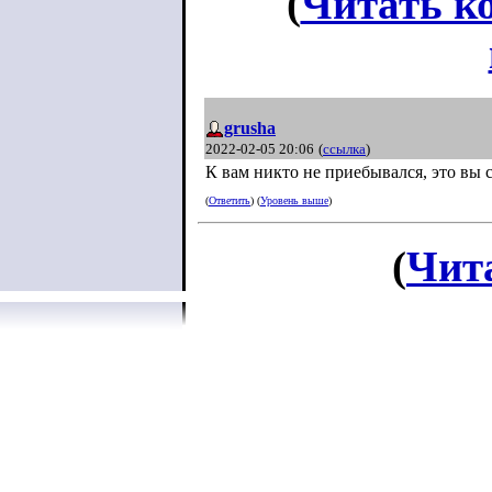
(
Читать к
grusha
2022-02-05 20:06
(
ссылка
)
К вам никто не приебывался, это вы 
(
Ответить
) (
Уровень выше
)
(
Чит