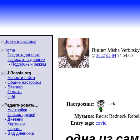
Войти в систему
Пишет Misha Verbitsky
Home
-
Создать дневник
@
2022
-
02
-
04
14:54:00
-
Написать в дневник
-
Подробный режим
LJ.Rossia.org
-
Новости сайта
-
Общие настройки
-
Sitemap
-
Оплата
-
ljr-fif
sick
Настроение:
Редактировать...
-
Настройки
-
Список друзей
Музыка:
Racist Redneck Reb
-
Дневник
Entry tags:
covid
-
Картинки
-
Пароль
-
Вид дневника
одна из са