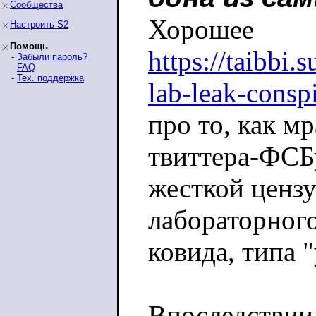
Сообщества
Хорошее
Настроить S2
Помощь
https://taibbi.
-
Забыли пароль?
-
FAQ
-
Тех. поддержка
lab-leak-consp
про то, как мр
твиттера-ФСБ
жесткой ценз
лабораторног
ковида, типа 
Впоследствии 