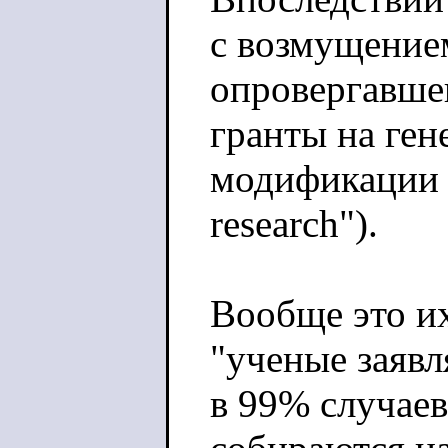
с возмущение
опровергавше
гранты на ген
модификации в
research").
Вообще это и
"ученые заяв
в 99% случаев