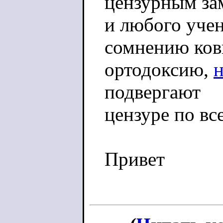
цензурным за
и любого учен
сомнению ко
ортодоксию,
подвергают
цензуре по вс
Привет