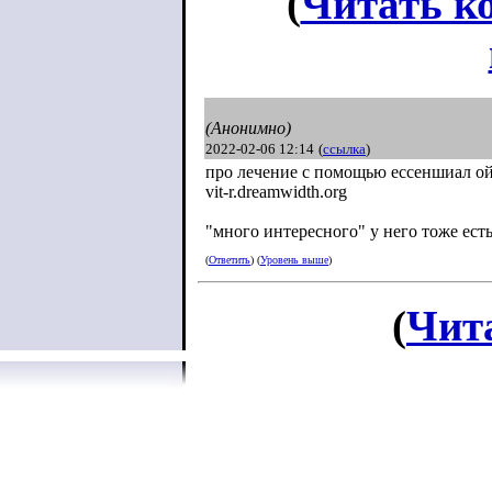
(
Читать к
(Анонимно)
2022-02-06 12:14
(
ссылка
)
про лечение с помощью ессеншиал ой
vit-r.dreamwidth.org
"много интересного" у него тоже есть
(
Ответить
) (
Уровень выше
)
(
Чит