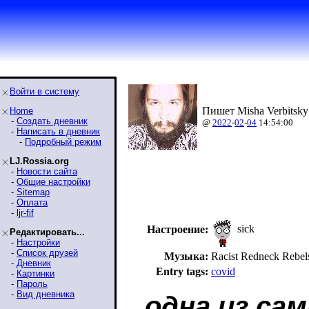
Войти в систему
Пишет Misha Verbitsky
Home
-
Создать дневник
@
2022
-
02
-
04
14:54:00
-
Написать в дневник
-
Подробный режим
LJ.Rossia.org
-
Новости сайта
-
Общие настройки
-
Sitemap
-
Оплата
-
ljr-fif
sick
Настроение:
Редактировать...
-
Настройки
-
Список друзей
Музыка:
Racist Redneck Reb
-
Дневник
Entry tags:
covid
-
Картинки
-
Пароль
-
Вид дневника
одна из са