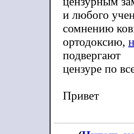
цензурным за
и любого учен
сомнению ко
ортодоксию,
подвергают
цензуре по вс
Привет