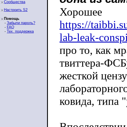
Сообщества
Хорошее
Настроить S2
Помощь
https://taibbi.
-
Забыли пароль?
-
FAQ
-
Тех. поддержка
lab-leak-consp
про то, как мр
твиттера-ФСБ
жесткой ценз
лабораторног
ковида, типа 
Впоследствии 