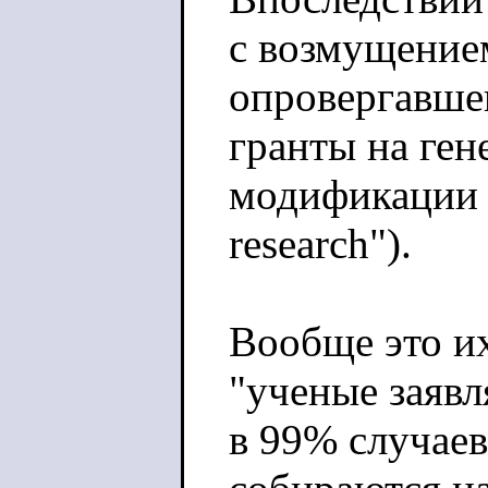
с возмущение
опровергавше
гранты на ген
модификации в
research").
Вообще это и
"ученые заяв
в 99% случаев