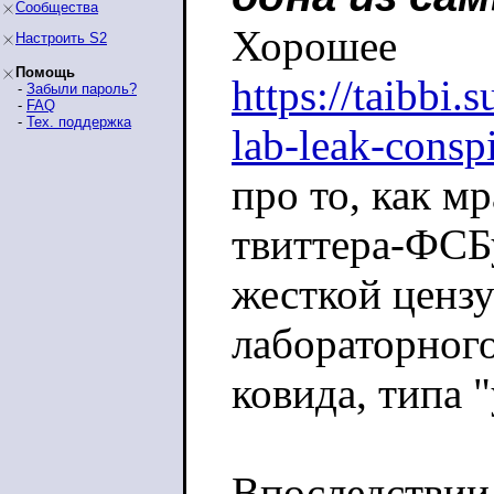
Сообщества
Хорошее
Настроить S2
Помощь
https://taibbi.
-
Забыли пароль?
-
FAQ
-
Тех. поддержка
lab-leak-consp
про то, как мр
твиттера-ФСБ
жесткой ценз
лабораторног
ковида, типа 
Впоследствии 