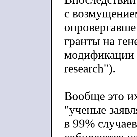
с возмущение
опровергавше
гранты на ген
модификации в
research").
Вообще это и
"ученые заяв
в 99% случаев