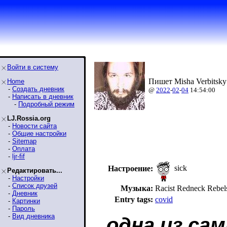
Войти в систему
Пишет Misha Verbitsky
Home
-
Создать дневник
@
2022
-
02
-
04
14:54:00
-
Написать в дневник
-
Подробный режим
LJ.Rossia.org
-
Новости сайта
-
Общие настройки
-
Sitemap
-
Оплата
-
ljr-fif
sick
Настроение:
Редактировать...
-
Настройки
-
Список друзей
Музыка:
Racist Redneck Reb
-
Дневник
Entry tags:
covid
-
Картинки
-
Пароль
-
Вид дневника
одна из са