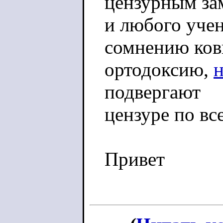
цензурным за
и любого учен
сомнению ко
ортодоксию,
подвергают
цензуре по вс
Привет