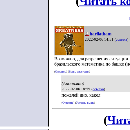
(
Читать к
harllatham
2022-02-06 14:51
(
ссылка
)
Возможно, для разрешения ситуации 
бразильского математика по башке (но
(
Ответить
) (
Ветвь дискуссии
)
(Анонимно)
2022-02-06 18:59
(
ссылка
)
пожалей дно, какел
(
Ответить
) (
Уровень выше
)
(
Чит