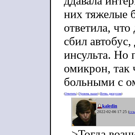
ддавала интер
них тяжелые 
ответила, что
сбил автобус,
инсульта. Но 
омикрон, так
больными с о
(
Ответить
) (
Уровень выше
) (
Ветвь дискуссии
)
kaledin
2022-02-06 17:25
(
сс
>Тогда возн