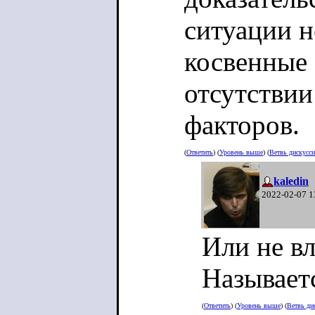
ситуации н
косвенные 
отсутствии
факторов.
(
Ответить
) (
Уровень выше
) (
Ветвь дискусс
kaledin
2022-02-07 1
Или не вл
Называетс
(
Ответить
) (
Уровень выше
) (
Ветвь ди