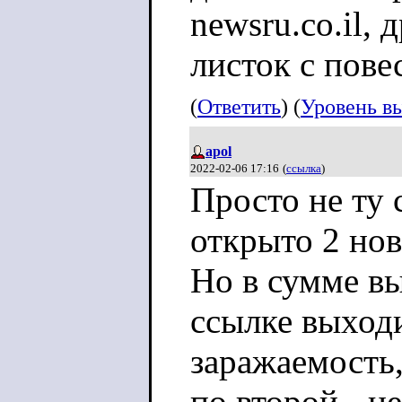
newsru.co.il,
листок с пове
(
Ответить
) (
Уровень в
apol
2022-02-06 17:16
(
ссылка
)
Просто не ту 
открыто 2 нов
Но в сумме в
ссылке выходи
заражаемость,
по второй - не