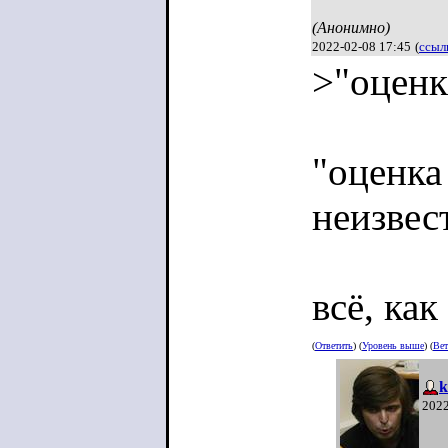
(Анонимно)
2022-02-08 17:45
(
ссыл
>"оценк
"оценка
неизвес
всё, как
(
Ответить
) (
Уровень выше
) (
Вет
k
2022