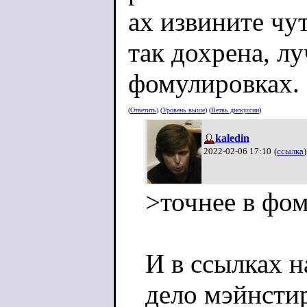
ах извините чу
так дохрена, л
фомулировках.
(
Ответить
) (
Уровень выше
) (
Ветвь дискуссии
)
kaledin
2022-02-06 17:10
(
ссылка
)
>точнее в фо
И в ссылках н
дело мэйнсти