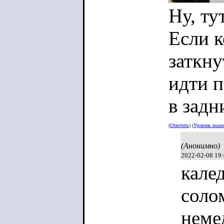
Ну, ту
Если к
заткну
идти п
в задн
(
Ответить
) (
Уровень выш
(Анонимно)
2022-02-08 19
кале
соло
неме