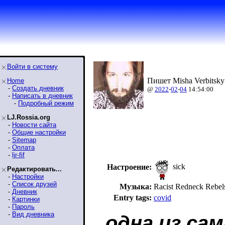
Войти в систему
Пишет Misha Verbitsky
Home
-
Создать дневник
@
2022
-
02
-
04
14:54:00
-
Написать в дневник
-
Подробный режим
LJ.Rossia.org
-
Новости сайта
-
Общие настройки
-
Sitemap
-
Оплата
-
ljr-fif
sick
Настроение:
Редактировать...
-
Настройки
-
Список друзей
Музыка:
Racist Redneck Reb
-
Дневник
Entry tags:
covid
-
Картинки
-
Пароль
-
Вид дневника
одна из са