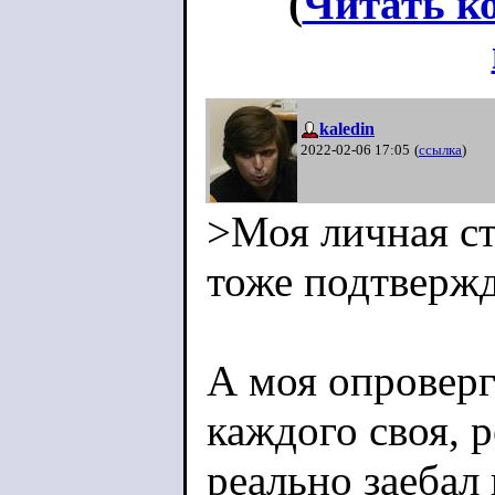
(
Читать к
kaledin
2022-02-06 17:05
(
ссылка
)
>Моя личная ст
тоже подтвержд
А моя опроверг
каждого своя, р
реально заебал 