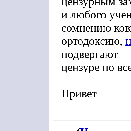
цензурным за
и любого учен
сомнению ко
ортодоксию,
подвергают
цензуре по вс
Привет