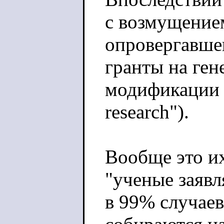
с возмущение
опровергавше
гранты на ген
модификации в
research").
Вообще это и
"ученые заяв
в 99% случаев