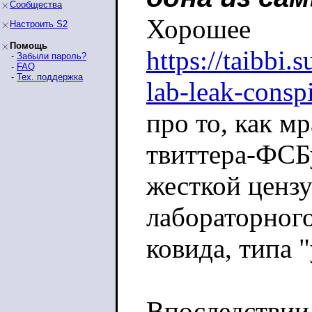
Сообщества
Хорошее
Настроить S2
Помощь
https://taibbi.
-
Забыли пароль?
-
FAQ
-
Тех. поддержка
lab-leak-consp
про то, как мр
твиттера-ФСБ
жесткой ценз
лабораторног
ковида, типа 
Впоследствии 