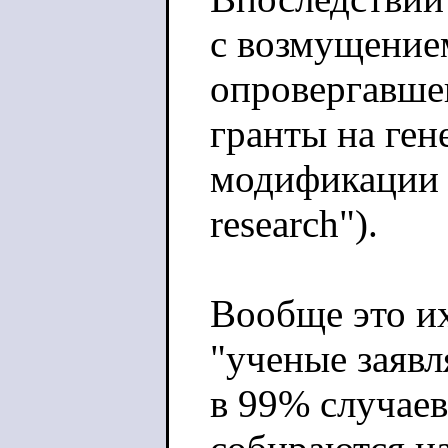
с возмущение
опровергавше
гранты на ген
модификации в
research").
Вообще это и
"ученые заяв
в 99% случаев