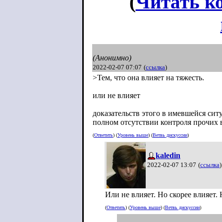
(
Читать к
(Анонимно)
2022-02-07 07:07
(
ссылка
)
>Тем, что она влияет на тяжесть.
или не влияет
доказательств этого в имевшейся сит
полном отсутствии контроля прочих 
(
Ответить
) (
Уровень выше
) (
Ветвь дискуссии
)
kaledin
2022-02-07 13:07
(
ссылка
)
Или не влияет. Но скорее влияет.
(
Ответить
) (
Уровень выше
) (
Ветвь дискуссии
)