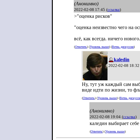
(Анонимно)
2022-02-08 17:45
(
ссылка
)
>"оценка рисков"
"оценка неизвестно чего на о
всё, как всегда. ничего нового
(
Ответить
) (
Уровень выше
) (
Ветвь дискуссии
)
kaledin
2022-02-08 18:32
Ну, тут уж каждый сам выби
виде идти по жизни, то фл
(
Ответить
) (
Уровень выше
) (
Ветвь дискусс
(Анонимно)
2022-02-08 19:04
(
ссылка
)
каледин выбирает себе
(
Ответить
) (
Уровень выше
)