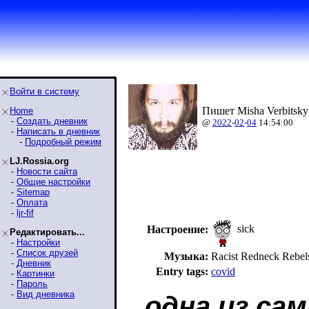
Войти в систему
Пишет Misha Verbitsky
Home
-
Создать дневник
@
2022
-
02
-
04
14:54:00
-
Написать в дневник
-
Подробный режим
LJ.Rossia.org
-
Новости сайта
-
Общие настройки
-
Sitemap
-
Оплата
-
ljr-fif
sick
Настроение:
Редактировать...
-
Настройки
-
Список друзей
Музыка:
Racist Redneck Reb
-
Дневник
Entry tags:
covid
-
Картинки
-
Пароль
-
Вид дневника
одна из са