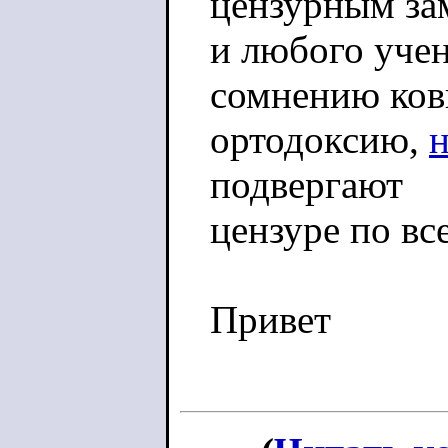
цензурным за
и любого учен
сомнению ко
ортодоксию,
подвергают
цензуре по вс
Привет