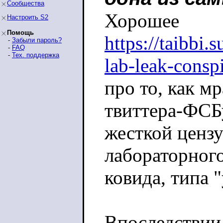
Сообщества
Хорошее
Настроить S2
Помощь
https://taibbi.
-
Забыли пароль?
-
FAQ
-
Тех. поддержка
lab-leak-consp
про то, как мр
твиттера-ФСБ
жесткой ценз
лабораторног
ковида, типа 
Впоследствии 