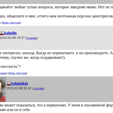
задавайте любые тупые вопросы, которые заведомо мимо. Нет не
но, объясните и мне, отчего моя ничтожная персона заинтересов
е
) (
Ветвь дискуссии
)
kaledin
2022-02-09 19:57
(
ссылка
)
 интересно, иногда. Когда не нервничаете, и не проповедуете. А 
чему, скучно же, когда поддакивают).
"светлость"?
ь выше
) (
Ветвь дискуссии
)
balalajkin
2022-02-09 20:42
(
ссылка
)
ко может показаться, что я нервничаю. У меня в письменной фор
ьян или не в себе.