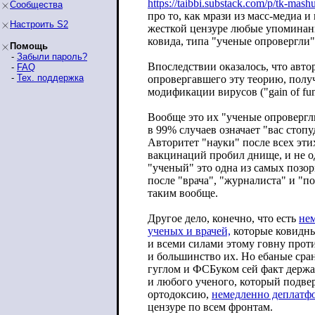
https://taibbi.substack.com/p/tk-ma
shu
Сообщества
про то, как мрази из масс-медиа 
Настроить S2
жесткой цензуре любые упоминан
ковида, типа "ученые опровергли"
Помощь
-
Забыли пароль?
Впоследствии оказалось, что авт
-
FAQ
-
Тех. поддержка
опровергавшего эту теорию, полу
модификации вирусов ("gain of func
Вообще это их "ученые опровергл
в 99% случаев означает "вас стопу
Авторитет "науки" после всех эти
вакцинаций пробил днище, и не од
"ученый" это одна из самых позо
после "врача", "журналиста" и "п
таким вообще.
Другое дело, конечно, что есть
нем
ученых и врачей,
которые ковидны
и всеми силами этому говну проти
и большинство их. Но ебаные сран
гуглом и ФСБуком сей факт держа
и любого ученого, который подв
ортодоксию,
немедленно деплатф
цензуре по всем фронтам.