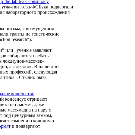
p-the-lab-leak-conspiracy
и гугла-твиттера-ФСБука подвергали
ия лабораторного происхождения
.
оры письма, с возмущением
чали гранты на генетические
tion research").
и" или "ученые заявляют"
дов собираются наебать".
х локдаунов-масочек-
но, а с десяток. В наши дни
рных профессий, следующая
олитика". Стыдно быть
алое количество
й консенсус отрицают
востоят; может, даже
ые масс-медиа на пару с
т под цензурным замком,
ергает сомнению ковидную
ормят
и подвергают