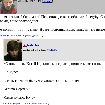
2022-02-09 21:19
(
ссылка
)
акая разница? Огромная! Персонаж должен обладать Integrity. С
 вами, ваше благородие!
е поняли - ну и не надо. Не для непонятливых пишется, но пишет
тветить
) (
Уровень выше
) (
Ветвь дискуссии
)
kaledin
2022-02-09 23:26
(
ссылка
)
>С покойным Котей Крыловым я срался ровно тем же тоном, чт
Я в курсе.
>лишь то, что я бы сам с удовольствием прочел
Включая срач???
Удивительно. Ну ок.
(
Ответить
) (
Уровень выше
) (
Ветвь дискуссии
)