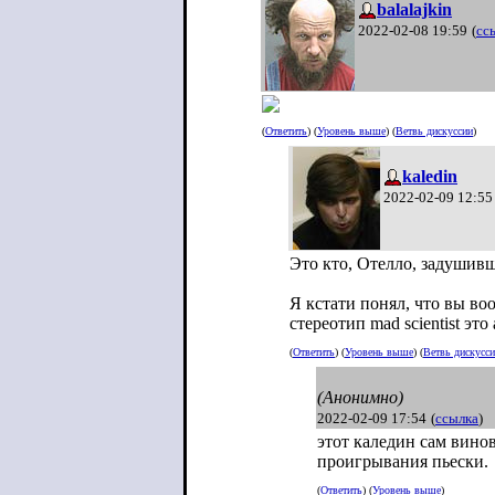
balalajkin
2022-02-08 19:59
(
сс
(
Ответить
) (
Уровень выше
) (
Ветвь дискуссии
)
kaledin
2022-02-09 12:55
Это кто, Отелло, задушив
Я кстати понял, что вы во
стереотип mad scientist эт
(
Ответить
) (
Уровень выше
) (
Ветвь дискусс
(Анонимно)
2022-02-09 17:54
(
ссылка
)
этот каледин сам вино
проигрывания пьески.
(
Ответить
) (
Уровень выше
)