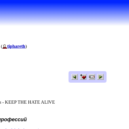
 (
tiphareth
)
els - KEEP THE HATE ALIVE
профессий