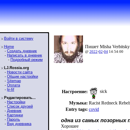
Войти в систему
Пишет Misha Verbitsky
Home
-
Создать дневник
@
2022
-
02
-
04
14:54:00
-
Написать в дневник
-
Подробный режим
LJ.Rossia.org
-
Новости сайта
-
Общие настройки
-
Sitemap
-
Оплата
-
ljr-fif
sick
Настроение:
Редактировать...
-
Настройки
Музыка:
Racist Redneck Reb
-
Список друзей
Entry tags:
covid
-
Дневник
-
Картинки
-
Пароль
одна из самых позорных 
-
Вид дневника
Хорошее