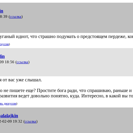
in
18:39
(
ссылка
)
уганый идиот, что страшно подумать о предстоящем пердеже, ког
скуссии
)
din
09 18:56
(
ссылка
)
 от вас уже слышал.
 не пишете еще? Простите бога ради, что спрашиваю, раньше и 
развития ведет довольно понятно, куда. Интересно, в какой вы то
вь дискуссии
)
alalajkin
2-02-09 19:32
(
ссылка
)