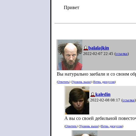
Привет
balalajkin
2022-02-07 22:45
(
ссылка
)
Вы натурально заебали и со своим об
(
Ответить
) (
Уровень выше
) (
Ветвь дискуссии
)
kaledin
2022-02-08 08:17
(
ссылка
)
А вы со своей дебильной повесточк
(
Ответить
) (
Уровень выше
) (
Ветвь дискуссии
)