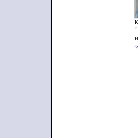
К
с
Н
(
О