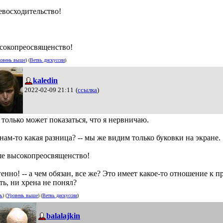
евосходительство!
сокопреосвященство!
овень выше
) (
Ветвь дискуссии
)
kaledin
2022-02-09 21:11
(
ссылка
)
 только может показаться, что я нервничаю.
нам-то какая разница? -- мы же видим только буковки на экране.
е высокопреосвященство!
нно! -- а чем обязан, все же? Это имеет какое-то отношение к п
ть, ни хрена не понял?
ть
) (
Уровень выше
) (
Ветвь дискуссии
)
balalajkin