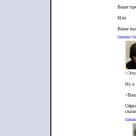
Ваше пр
Или
Ваше вы
(
Ответить
) (
Ур
>Это
Ну а 
>Ваш
Офиге
сказа
(
Ответи