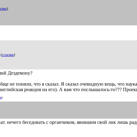
ылка
)
(
ссылка
)
ший Дездемону?
обще не поняли, что я сказал. Я сказал очевидную вещь, что наук
о английская реакция на его). А вам что послышалось-то??? Проек
ии
)
ват. нечего беседовать с органчиком, явившим свой лик лишь рад