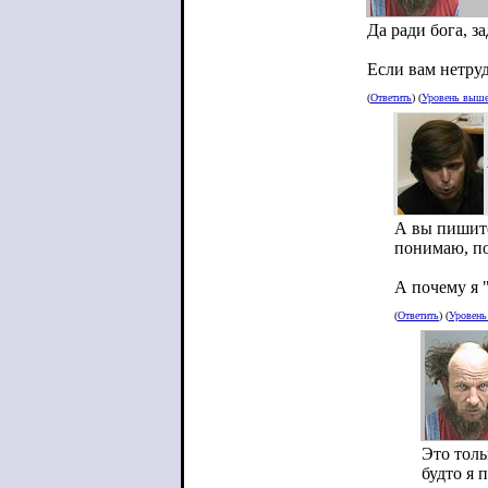
Да ради бога, 
Если вам нетруд
(
Ответить
) (
Уровень выш
А вы пишите
понимаю, по
А почему я 
(
Ответить
) (
Уровен
Это толь
будто я п