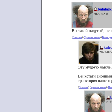
balalajk
2022-02-09 
Вы такой надутый, неп
(
Ответить
) (
Уровень выше
) (
Ветвь ди
kale
2022-02-
Эту мудрую мысль я
Вы кстати анонимно
траектория вашего 
(
Ответить
) (
Уровень выше
) (
Вет
b
202