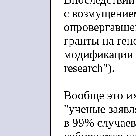
с возмущение
опровергавше
гранты на ген
модификации в
research").
Вообще это и
"ученые заяв
в 99% случаев