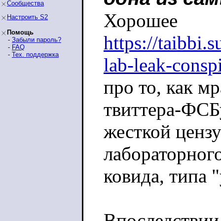
Сообщества
Хорошее
Настроить S2
Помощь
https://taibbi.
-
Забыли пароль?
-
FAQ
-
Тех. поддержка
lab-leak-consp
про то, как мр
твиттера-ФСБ
жесткой ценз
лабораторног
ковида, типа 
Впоследствии 