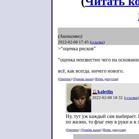
(
Читать к
(Анонимно)
2022-02-08 17:45
(
ссылка
)
>"оценка рисков"
"оценка неизвестно чего на основани
всё, как всегда. ничего нового.
(
Ответить
) (
Уровень выше
) (
Ветвь дискуссии
)
kaledin
2022-02-08 18:32
(
ссылка
)
Ну, тут уж каждый сам выбирает. Е
по жизни, то флаг ему в руки и в
(
Ответить
) (
Уровень выше
) (
Ветвь дискуссии
)