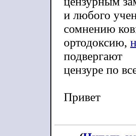
цензурным за
и любого учен
сомнению ко
ортодоксию,
подвергают
цензуре по вс
Привет