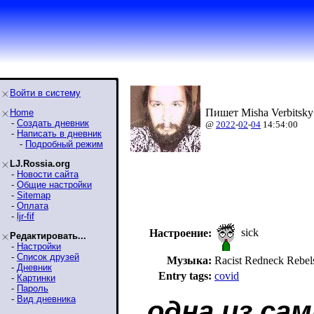
Войти в систему
Пишет Misha Verbitsky
Home
-
Создать дневник
@
2022
-
02
-
04
14:54:00
-
Написать в дневник
-
Подробный режим
LJ.Rossia.org
-
Новости сайта
-
Общие настройки
-
Sitemap
-
Оплата
-
ljr-fif
sick
Настроение:
Редактировать...
-
Настройки
-
Список друзей
Музыка:
Racist Redneck Reb
-
Дневник
Entry tags:
covid
-
Картинки
-
Пароль
-
Вид дневника
одна из са