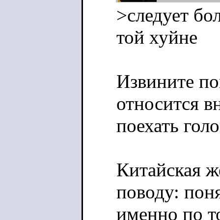
>следует бо
той хуйне
Извините по
относится в
поехать голо
Китайская ж
поводу: поня
именно по т