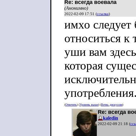
Re: всегда воевала
(Анонимно)
2022-02-09 17:51
(
ссылка
)
имхо следует
относиться к 
уши вам здесь
которая сущес
исключительн
употребления
(
Ответить
) (
Уровень выше
) (
Ветвь дискуссии
)
Re: всегда во
kaledin
2022-02-09 21:18
(
сс