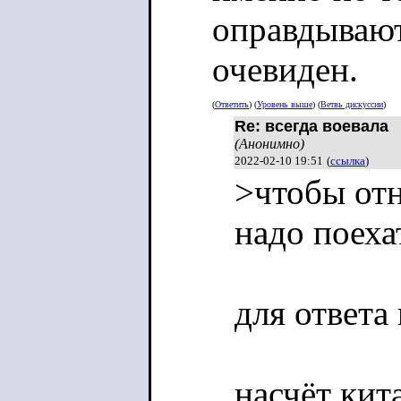
оправдывают
очевиден.
(
Ответить
) (
Уровень выше
) (
Ветвь дискуссии
)
Re: всегда воевала
(Анонимно)
2022-02-10 19:51
(
ссылка
)
>чтобы отн
надо поеха
для ответа
насчёт кит