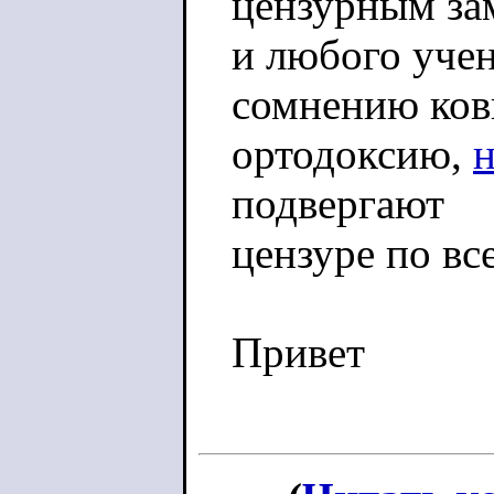
цензурным за
и любого учен
сомнению ко
ортодоксию,
подвергают
цензуре по вс
Привет