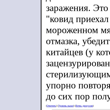
заражения. Это
"ковид приехал
мороженном мя
отмазка, убеди
китайцев (у кот
зацензурирован
стерилизующим
упорно повторя
до сих пор пол
(
Ответить
) (
Уровень выше
) (
Ветвь дискуссии
)