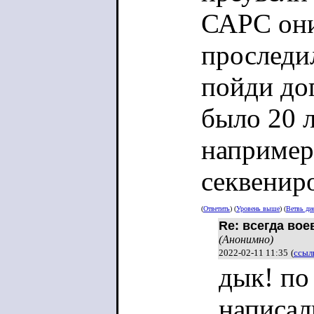
САРС они
проследил
пойди до
было 20 л
например
секвениро
(
Ответить
) (
Уровень выше
) (
Ветвь ди
Re: всегда вое
(Анонимно)
2022-02-11 11:35
(
ссыл
дык! по
написал