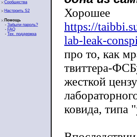
Сообщества
Хорошее
Настроить S2
Помощь
https://taibbi.
-
Забыли пароль?
-
FAQ
-
Тех. поддержка
lab-leak-consp
про то, как мр
твиттера-ФСБ
жесткой ценз
лабораторног
ковида, типа 
Впоследствии 