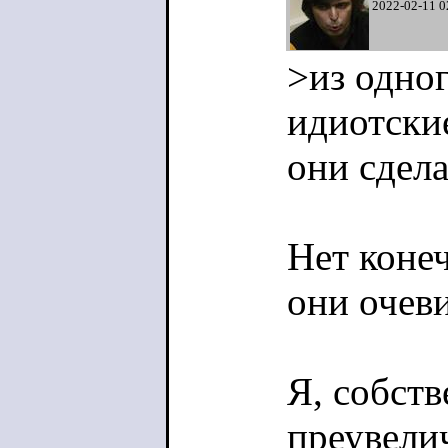
2022-02-11 0
>из одног
идиотские
они сдел
Нет конеч
они очев
Я, собств
преувели