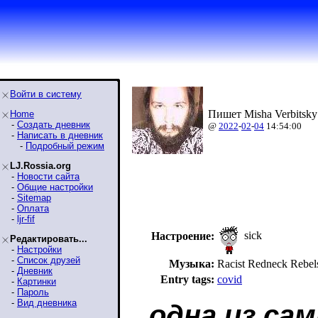
Войти в систему
Пишет Misha Verbitsky
Home
-
Создать дневник
@
2022
-
02
-
04
14:54:00
-
Написать в дневник
-
Подробный режим
LJ.Rossia.org
-
Новости сайта
-
Общие настройки
-
Sitemap
-
Оплата
-
ljr-fif
sick
Настроение:
Редактировать...
-
Настройки
-
Список друзей
Музыка:
Racist Redneck Reb
-
Дневник
Entry tags:
covid
-
Картинки
-
Пароль
-
Вид дневника
одна из са