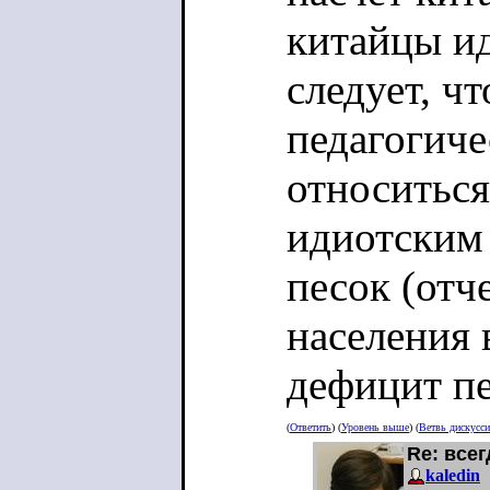
китайцы ид
следует, ч
педагогиче
относиться
идиотским 
песок (отч
населения 
дефицит пе
(
Ответить
) (
Уровень выше
) (
Ветвь дискусс
Re: все
kaledin