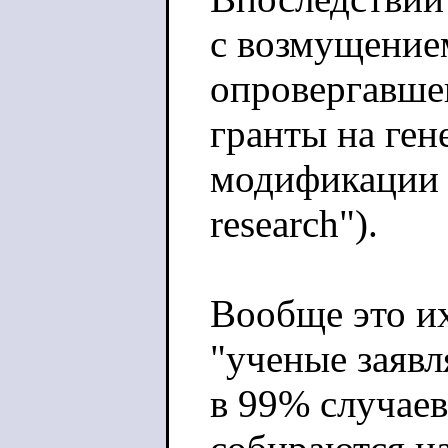
с возмущение
опровергавше
гранты на ген
модификации в
research").
Вообще это и
"ученые заяв
в 99% случаев