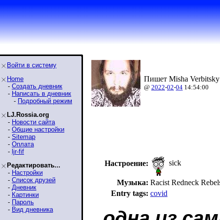
Войти в систему
Пишет Misha Verbitsky
Home
-
Создать дневник
@
2022
-
02
-
04
14:54:00
-
Написать в дневник
-
Подробный режим
LJ.Rossia.org
-
Новости сайта
-
Общие настройки
-
Sitemap
-
Оплата
-
ljr-fif
sick
Настроение:
Редактировать...
-
Настройки
-
Список друзей
Музыка:
Racist Redneck Reb
-
Дневник
Entry tags:
covid
-
Картинки
-
Пароль
-
Вид дневника
одна из са