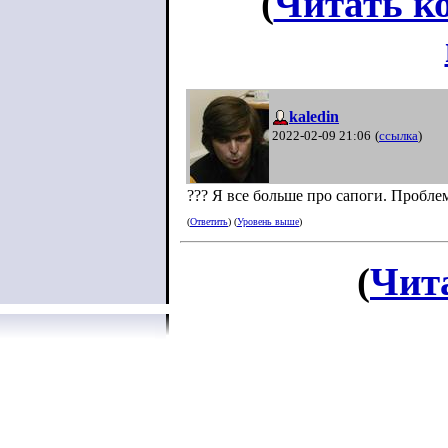
(
Читать к
kaledin
2022-02-09 21:06
(
ссылка
)
??? Я все больше про сапоги. Проблем
(
Ответить
) (
Уровень выше
)
(
Чит