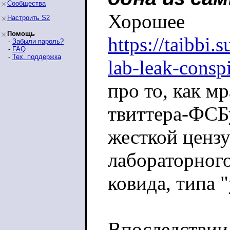
Сообщества
Хорошее
Настроить S2
Помощь
https://taibbi.
-
Забыли пароль?
-
FAQ
-
Тех. поддержка
lab-leak-consp
про то, как мр
твиттера-ФСБ
жесткой ценз
лабораторног
ковида, типа 
Впоследствии 