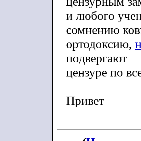
цензурным за
и любого учен
сомнению ко
ортодоксию,
подвергают
цензуре по вс
Привет