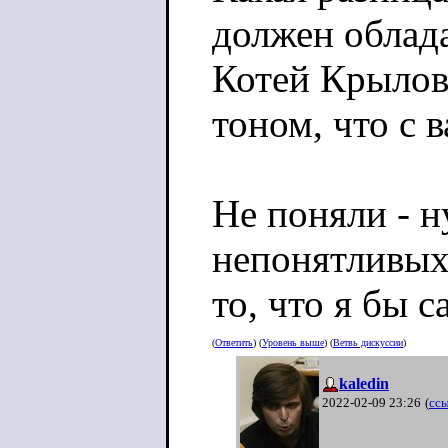
должен облада
Котей Крылов
тоном, что с 
Не поняли - н
непонятливых
то, что я бы 
(
Ответить
) (
Уровень выше
) (
Ветвь дискуссии
)
kaledin
2022-02-09 23:26
(
сс