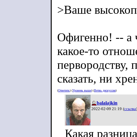
>Ваше высокоп
Офигенно! -- а 
какое-то отнош
первородству, п
сказать, ни хре
(
Ответить
) (
Уровень выше
) (
Ветвь дискуссии
)
balalajkin
2022-02-09 21:19
(
ссылка
Какая разниц