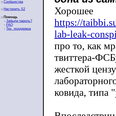
Сообщества
Хорошее
Настроить S2
Помощь
https://taibbi.
-
Забыли пароль?
-
FAQ
-
Тех. поддержка
lab-leak-consp
про то, как мр
твиттера-ФСБ
жесткой ценз
лабораторног
ковида, типа 
Впоследствии 