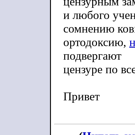
цензурным за
и любого учен
сомнению ко
ортодоксию,
подвергают
цензуре по вс
Привет