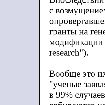
с возмущение
опровергавше
гранты на ген
модификации в
research").
Вообще это и
"ученые заяв
в 99% случаев