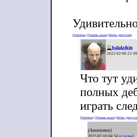
Удивительно
(
Ответить
) (
Уровень выше
) (
Ветвь дискуссии
)
balalajkin
2022-02-09 23:39
Что тут уд
полных деб
играть сле
(
Ответить
) (
Уровень выше
) (
Ветвь дискусс
(Анонимно)
2022-02-10 04:34
(
ссылка
)