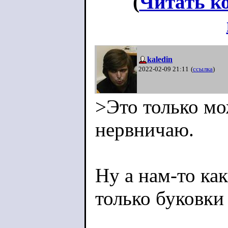
(
Читать к
kaledin
2022-02-09 21:11
(
ссылка
)
>Это только мож
нервничаю.
Ну а нам-то ка
только буковки 