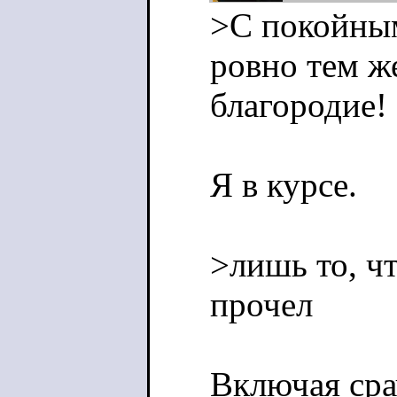
>С покойны
ровно тем же
благородие!
Я в курсе.
>лишь то, ч
прочел
Включая сра