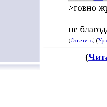
>говно жр
не благод
(
Ответить
) (
Уро
(
Чит