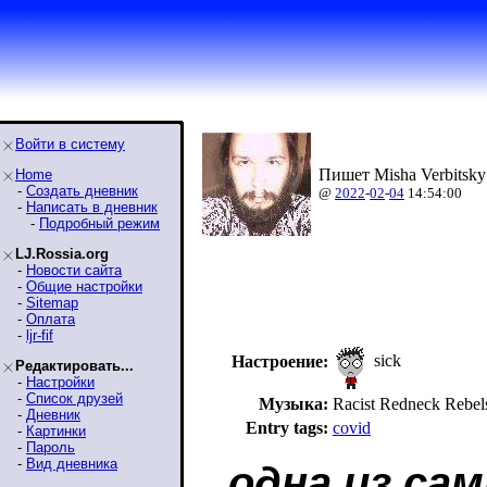
Войти в систему
Пишет Misha Verbitsky
Home
-
Создать дневник
@
2022
-
02
-
04
14:54:00
-
Написать в дневник
-
Подробный режим
LJ.Rossia.org
-
Новости сайта
-
Общие настройки
-
Sitemap
-
Оплата
-
ljr-fif
sick
Настроение:
Редактировать...
-
Настройки
-
Список друзей
Музыка:
Racist Redneck Reb
-
Дневник
Entry tags:
covid
-
Картинки
-
Пароль
-
Вид дневника
одна из са