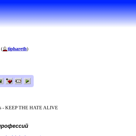
 (
tiphareth
)
els - KEEP THE HATE ALIVE
профессий