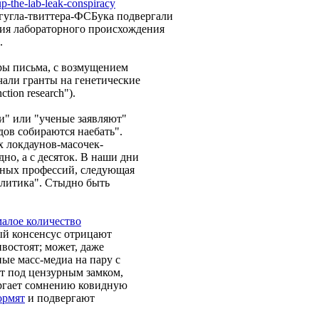
p-the-lab-leak-conspiracy
и гугла-твиттера-ФСБука подвергали
ия лабораторного происхождения
.
оры письма, с возмущением
чали гранты на генетические
tion research").
и" или "ученые заявляют"
дов собираются наебать".
х локдаунов-масочек-
но, а с десяток. В наши дни
рных профессий, следующая
олитика". Стыдно быть
алое количество
й консенсус отрицают
востоят; может, даже
ые масс-медиа на пару с
т под цензурным замком,
ергает сомнению ковидную
ормят
и подвергают