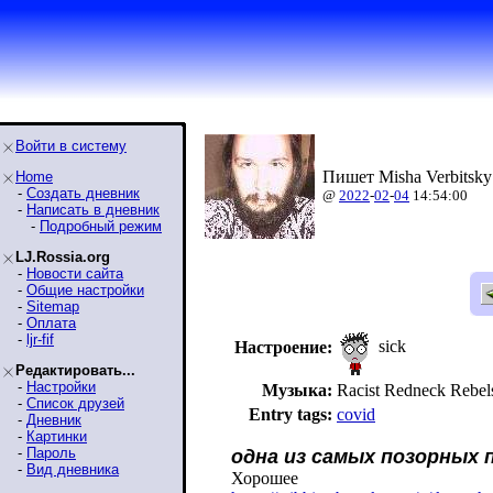
Войти в систему
Пишет Misha Verbitsky
Home
-
Создать дневник
@
2022
-
02
-
04
14:54:00
-
Написать в дневник
-
Подробный режим
LJ.Rossia.org
-
Новости сайта
-
Общие настройки
-
Sitemap
-
Оплата
-
ljr-fif
sick
Настроение:
Редактировать...
-
Настройки
Музыка:
Racist Redneck Reb
-
Список друзей
Entry tags:
covid
-
Дневник
-
Картинки
-
Пароль
одна из самых позорных 
-
Вид дневника
Хорошее