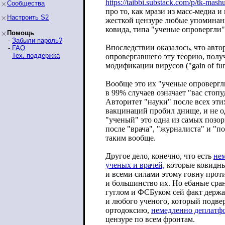
https://taibbi.substack.com/p/tk-ma
shu
Сообщества
про то, как мрази из масс-медиа 
Настроить S2
жесткой цензуре любые упоминан
ковида, типа "ученые опровергли"
Помощь
-
Забыли пароль?
Впоследствии оказалось, что авт
-
FAQ
-
Тех. поддержка
опровергавшего эту теорию, полу
модификации вирусов ("gain of func
Вообще это их "ученые опровергл
в 99% случаев означает "вас стопу
Авторитет "науки" после всех эти
вакцинаций пробил днище, и не од
"ученый" это одна из самых позо
после "врача", "журналиста" и "п
таким вообще.
Другое дело, конечно, что есть
нем
ученых и врачей,
которые ковидны
и всеми силами этому говну проти
и большинство их. Но ебаные сран
гуглом и ФСБуком сей факт держа
и любого ученого, который подв
ортодоксию,
немедленно деплатф
цензуре по всем фронтам.