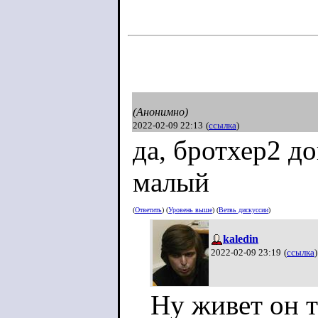
(Анонимно)
2022-02-09 22:13
(
ссылка
)
да, бротхер2 д
малый
(
Ответить
) (
Уровень выше
) (
Ветвь дискуссии
)
kaledin
2022-02-09 23:19
(
ссылка
)
Ну живет он т