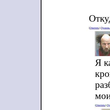
Отку
(
Ответить
) (
Уровен
Я к
кро
раз
мои
(
Ответить
) (
Ур