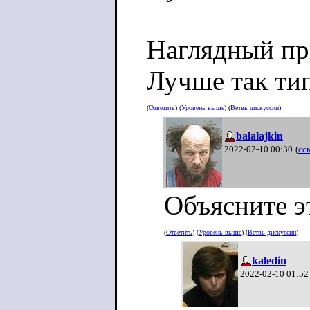
Наглядный при
Лучше так тип
(
Ответить
) (
Уровень выше
) (
Ветвь дискуссии
)
balalajkin
2022-02-10 00:30
(
сс
Объясните эт
(
Ответить
) (
Уровень выше
) (
Ветвь дискуссии
)
kaledin
2022-02-10 01:52