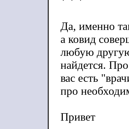
* * *
Да, именно т
а ковид совер
любую другую 
найдется. Про
вас есть "вра
про необходим
Привет