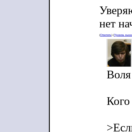
Уверяю
нет на
(
Ответить
) (
Уровень выш
Воля
Кого
>Если