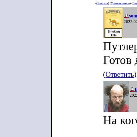
(
Ответить
) (
Уровень выше
) (
Вет
som
2022-0
Путлер
Готов 
(
Ответить
)
b
202
На ког