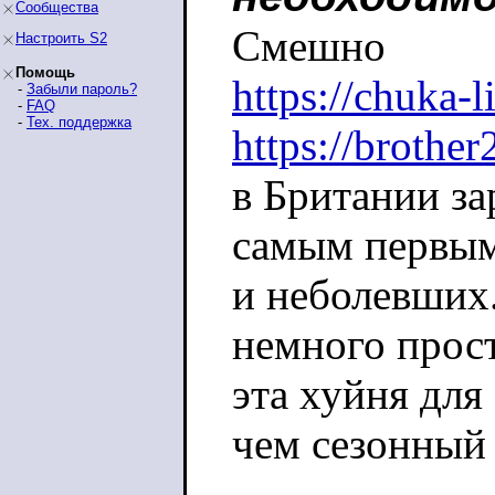
Сообщества
Смешно
Настроить S2
Помощь
https://chuka-
-
Забыли пароль?
-
FAQ
-
Тех. поддержка
https://brothe
в Британии з
самым первым
и неболевших.
немного прост
эта хуйня для
чем сезонный