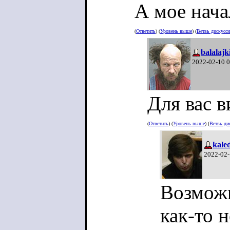
А мое нача
(
Ответить
) (
Уровень выше
) (
Ветвь дискусс
balalajk
2022-02-10 
Для вас в
(
Ответить
) (
Уровень выше
) (
Ветвь ди
kale
2022-02-
Возможн
как-то 