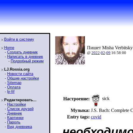
Войти в систему
Пишет Misha Verbitsky
Home
-
Создать дневник
@
2022
-
02
-
09
16:58:00
-
Написать в дневник
-
Подробный режим
LJ.Rossia.org
-
Новости сайта
-
Общие настройки
-
Sitemap
-
Оплата
-
ljr-fif
sick
Настроение:
Редактировать...
-
Настройки
-
Список друзей
Музыка:
J.S. Bach: Complete C
-
Дневник
Entry tags:
covid
-
Картинки
-
Пароль
-
Вид дневника
необходимо