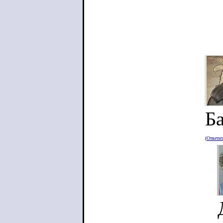
Ба
(
Ответи