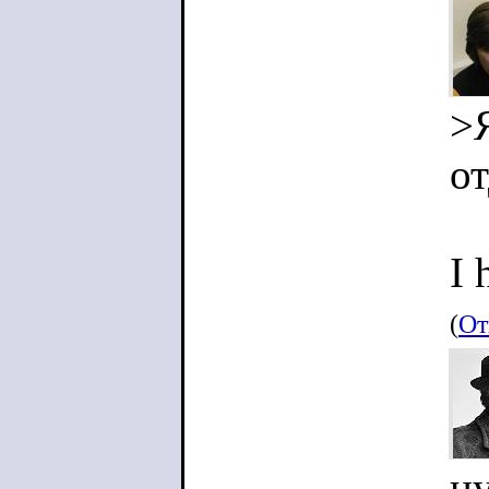
>Я
о
I 
(
От
н